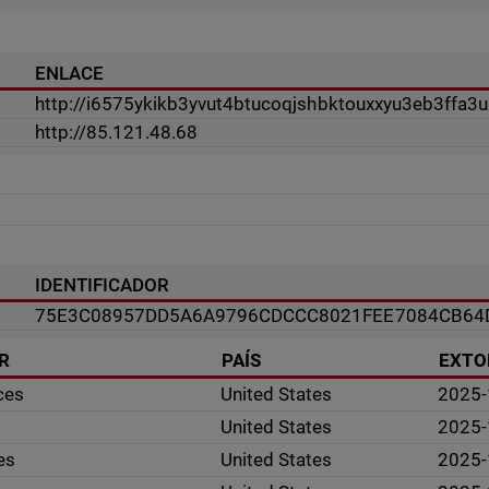
ENLACE
http://i6575ykikb3yvut4btucoqjshbktouxxyu3eb3ffa3
http://85.121.48.68
IDENTIFICADOR
75E3C08957DD5A6A9796CDCCC8021FEE7084CB64
R
PAÍS
EXTO
ces
United States
2025-
United States
2025-
es
United States
2025-