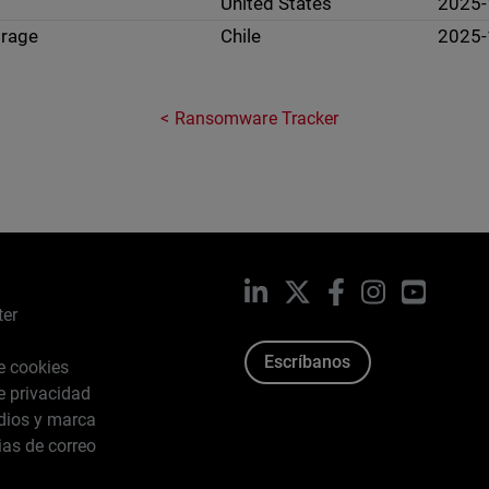
United States
2025-
orage
Chile
2025-
Ransomware Tracker
LinkedIn
X
Facebook
Instagram
YouTub
ter
Escríbanos
de cookies
de privacidad
dios y marca
ias de correo