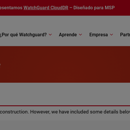
esentamos
WatchGuard CloudDR
– Diseñado para MSP
¿Por qué Watchguard?
Aprende
Empresa
Part
e
r construction. However, we have included some details belo