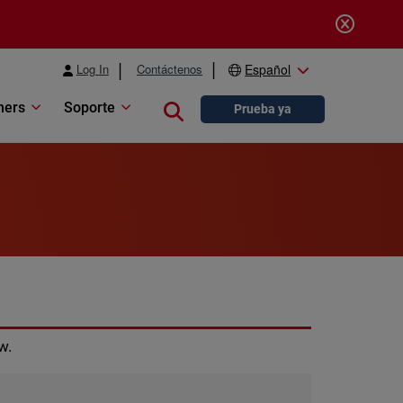
Log In
Contáctenos
Español
ners
Soporte
Close search
Prueba ya
w.