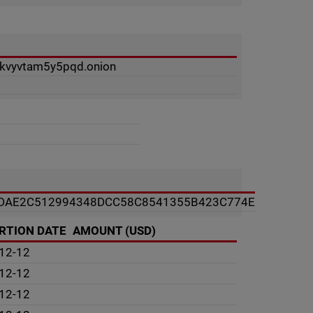
ukvyvtam5y5pqd.onion
DAE2C512994348DCC58C8541355B423C774E
RTION DATE
AMOUNT (USD)
12-12
12-12
12-12