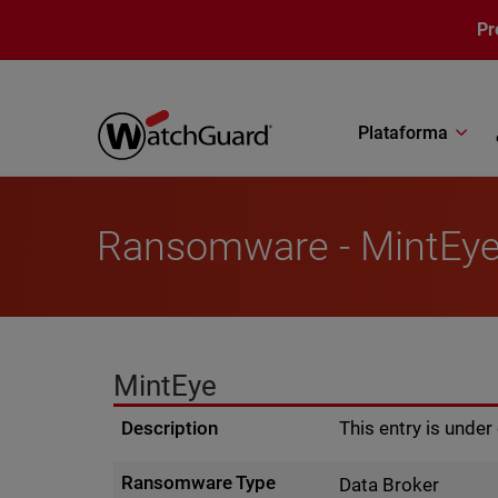
Pasar al contenido principal
Pr
Plataforma
Ransomware - MintEy
MintEye
Description
This entry is unde
Ransomware Type
Data Broker