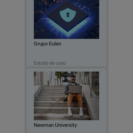
A EULEN Seguridad escolheu o
WatchGuard Orion como sua
plataforma de threat hunting inteligente
Grupo Eulen
Leia agora
Estudo de caso
Newman University
As universidades são um alvo para
ransomware. O CIO da Newman
University queria atualizar o
ecossistema de segurança cibernética
por diversos motivos.
Newman University