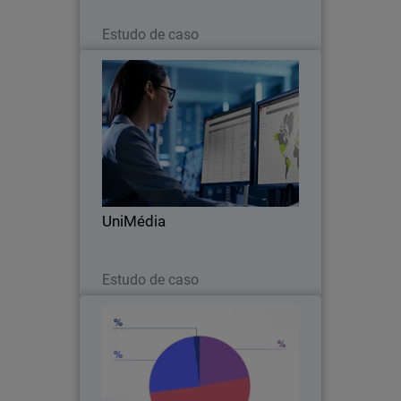
Leia agora
Estudo de caso
UniMédia
O primeiro MSSP na França a escolher a
WatchGuard em 2015, a UniMédia se
posicionou desde cedo entre os
principais fornecedores de segurança
de rede para PMEs.
UniMédia
Leia agora
Estudo de caso
Pesquisa – Ransomware em
2021
Incidentes de ransomware continuam
gerando manchetes. Saiba mais sobre