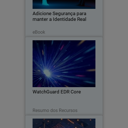
levar a Malware e perdas financeiras.
Adicione Segurança para
manter a Identidade Real
Leia agora
eBook
WatchGuard EDR Core
Thumbnail
Body
O EDR Core frustra de forma efetiva as
ameaças avançadas com detecção e
coordenação de resposta entre a rede e
o endpoint.
WatchGuard EDR Core
Leia agora
Resumo dos Recursos
Grupo Eulen