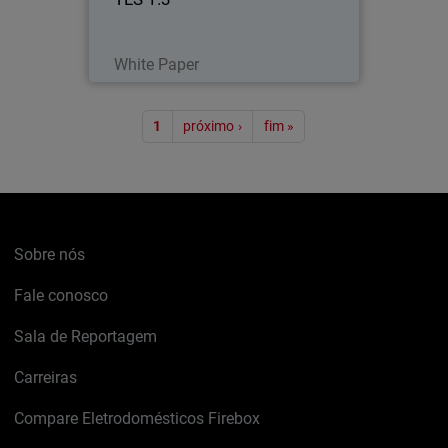
Leia agora
White Paper
Paginação
1
próximo ›
fim »
Sobre nós
Fale conosco
Sala de Reportagem
Carreiras
Compare Eletrodomésticos Firebox