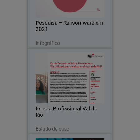
as experiências de ransomware dos
tomadores de decisão de tecnologia
neste One-Minute Insight da Pulse.
Pesquisa – Ransomware em
2021
Baixe agora
Infográfico
Escola Profissional Val do Rio
Graças a esta implementação, Escola
Profissional Val do Rio (EPVR)
encontra-se hoje devidamente equipada
para fazer frente ao uso intensivo de
recursos da rede.
Escola Profissional Val do
Rio
Leia agora
Estudo de caso