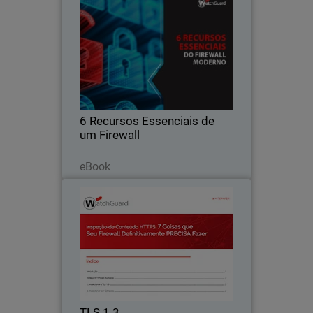
6 Recursos Essenciais de um
Thumbnail
Firewall
Body
Aprenda sobre os recursos essenciais
de firewall que toda rede precisa
6 Recursos Essenciais de
um Firewall
Leia agora
eBook
TLS 1.3
Thumbnail
Body
A inspeção do HTTPS é fundamental
para garantir a segurança no ambiente
de trabalho moderno.
TLS 1.3