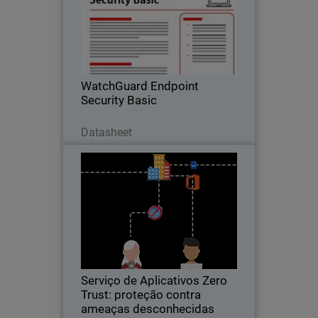
Proteção simplificada de endpoints por
meio de recursos essenciais de EDR que
bloqueiam ransomware, previnem
malware conhecido e desconhecido e
reduzem a exposição.
WatchGuard Endpoint
Security Basic
Baixe agora
Datasheet
Serviço de Aplicativos Zero
Trust: proteção contra ameaças
desconhecidas
Veja como o Serviço de Aplicativos Zero
Trust da WatchGuard usa IA para
impedir ameaças desconhecidas e
garantir que apenas aplicativos
confiáveis ​​sejam executados em seus
Serviço de Aplicativos Zero
endpoints
Trust: proteção contra
ameaças desconhecidas
Assista agora