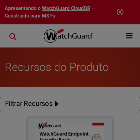
Pular para o conteúdo principal
Apresentando o
WatchGuard CloudDR
–
Construído para MSPs
Open mobi
Close search
Recursos do Produto
Filtrar Recursos
WatchGuard Endpoint Security
Basic