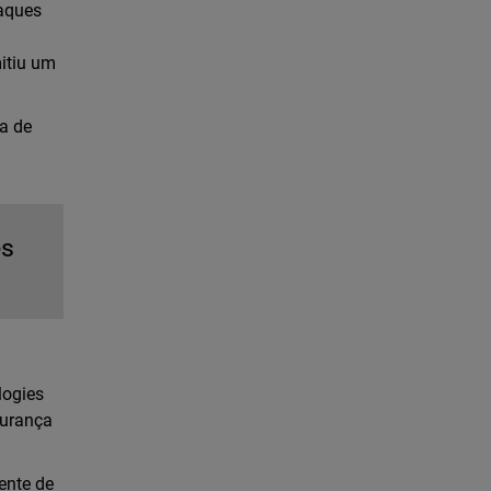
taques
mitiu um
ra de
es
logies
gurança
ente de