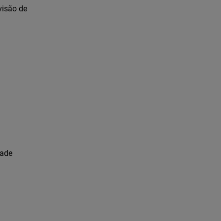
visão de
dade