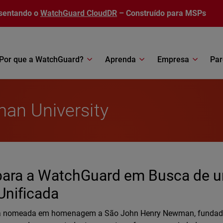
sentando o
WatchGuard CloudDR
– Construído para MSPs
Por que a WatchGuard?
Aprenda
Empresa
Par
an University
 para a WatchGuard em Busca de 
Unificada
ica nomeada em homenagem a São John Henry Newman, fundad