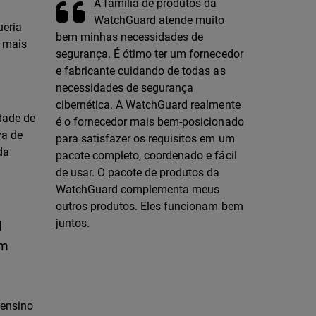
A família de produtos da
WatchGuard atende muito
ueria
bem minhas necessidades de
s mais
segurança. É ótimo ter um fornecedor
e fabricante cuidando de todas as
necessidades de segurança
cibernética. A WatchGuard realmente
dade de
é o fornecedor mais bem-posicionado
va de
para satisfazer os requisitos em um
da
pacote completo, coordenado e fácil
de usar. O pacote de produtos da
WatchGuard complementa meus
outros produtos. Eles funcionam bem
juntos.
d
um
 ensino