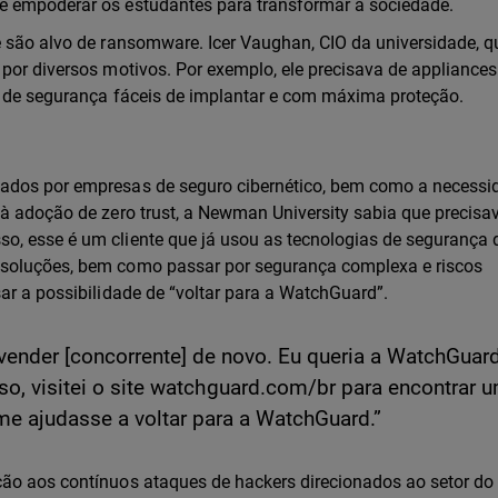
e empoderar os estudantes para transformar a sociedade.
e são alvo de ransomware. Icer Vaughan, CIO da universidade, q
 por diversos motivos. Por exemplo, ele precisava de appliance
is de segurança fáceis de implantar e com máxima proteção.
tados por empresas de seguro cibernético, bem como a necessi
 à adoção de zero trust, a Newman University sabia que precisa
o, esse é um cliente que já usou as tecnologias de segurança 
 soluções, bem como passar por segurança complexa e riscos
ar a possibilidade de “voltar para a WatchGuard”.
vender [concorrente] de novo. Eu queria a WatchGuar
isso, visitei o site watchguard.com/br para encontrar 
e ajudasse a voltar para a WatchGuard.”
ção aos contínuos ataques de hackers direcionados ao setor do