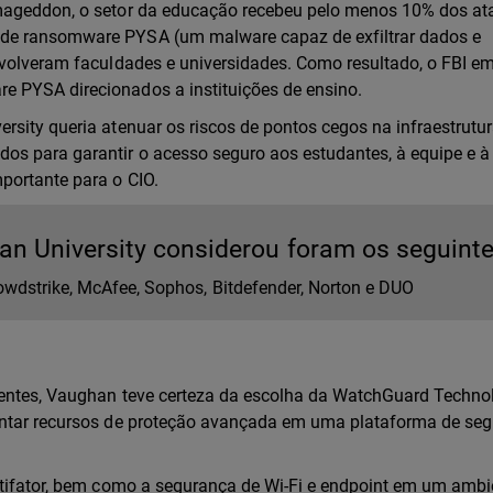
kmageddon, o setor da educação recebeu pelo menos 10% dos a
 de ransomware PYSA (um malware capaz de exfiltrar dados e
nvolveram faculdades e universidades. Como resultado, o FBI e
e PYSA direcionados a instituições de ensino.
rsity queria atenuar os riscos de pontos cegos na infraestrutu
os para garantir o acesso seguro aos estudantes, à equipe e à
portante para o CIO.
n University considerou foram os seguint
rowdstrike, McAfee, Sophos, Bitdefender, Norton e DUO
rentes, Vaughan teve certeza da escolha da WatchGuard Techno
lantar recursos de proteção avançada em uma plataforma de se
ultifator, bem como a segurança de Wi-Fi e endpoint em um ambi