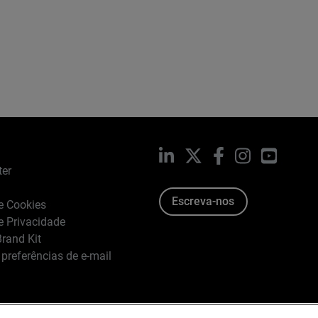
LinkedIn
X
Facebook
Instagram
YouTub
ter
Escreva-nos
de Cookies
de Privacidade
rand Kit
 preferências de e-mail