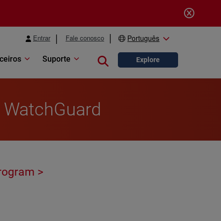
Entrar
Fale conosco
Português
ceiros
Suporte
Close search
Explore
th WatchGuard
rogram >