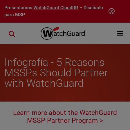
Pasar al contenido principal
Presentamos
WatchGuard CloudDR
– Diseñado
para MSP
Open mobi
Close search
Infografía - 5 Reasons
MSSPs Should Partner
with WatchGuard
Learn more about the WatchGuard
MSSP Partner Program >