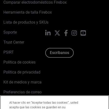
Comparar electrodomésticos Firebox
Herramienta de talla Firebox
Lista de productos y SKUs
Soporte
LinkedIn
X
Facebook
Instagram
YouTube
Trust Center
PSIRT
Escríbanos
Política de cookies
Política de privacidad
Kit de medios y marca
Preferencias de correo
Al hacer clic en “Aceptar todas las cookies”, usted
acepta que las cookies se guarden en su