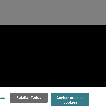
e
dos.
Terms of Use >
kies
Rejeitar Todos
Aceitar todos os
cookies