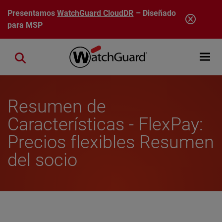
Pasar al contenido principal
Presentamos
WatchGuard CloudDR
– Diseñado
para MSP
Open mobi
Close search
Resumen de
Características - FlexPay:
Precios flexibles Resumen
del socio