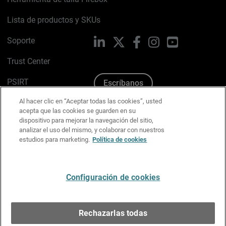
Lista de productos y SKUs
Soporte
LinkedIn
X
Facebook
Instagram
YouTube
Trust Center
PSIRT
Escríbanos
Al hacer clic en “Aceptar todas las cookies”, usted
Política de cookies
acepta que las cookies se guarden en su
dispositivo para mejorar la navegación del sitio,
Política de privacidad
analizar el uso del mismo, y colaborar con nuestros
estudios para marketing.
Política de cookies
Kit de medios y marca
Preferencias de correo
Configuración de cookies
Español
Rechazarlas todas