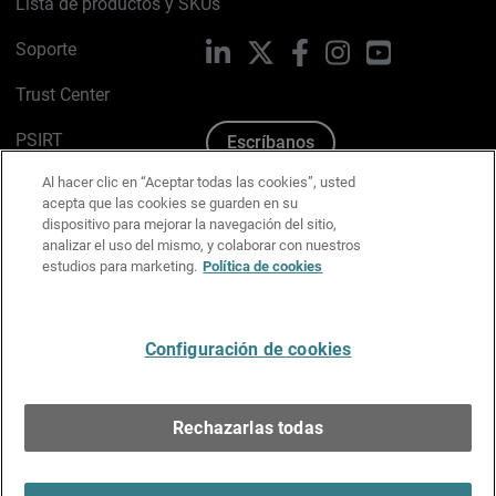
Lista de productos y SKUs
Soporte
LinkedIn
X
Facebook
Instagram
YouTube
Trust Center
PSIRT
Escríbanos
Al hacer clic en “Aceptar todas las cookies”, usted
Política de cookies
acepta que las cookies se guarden en su
dispositivo para mejorar la navegación del sitio,
Política de privacidad
analizar el uso del mismo, y colaborar con nuestros
estudios para marketing.
Política de cookies
Kit de medios y marca
Preferencias de correo
Configuración de cookies
Español
Rechazarlas todas
Copyright © 1996-2026 WatchGuard Technologies, Inc.
Todos los derechos reservados.
Terms of Use >