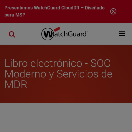
Pasar al contenido principal
Presentamos
WatchGuard CloudDR
– Diseñado
para MSP
Open mobi
Close search
Libro electrónico - SOC
Moderno y Servicios de
MDR