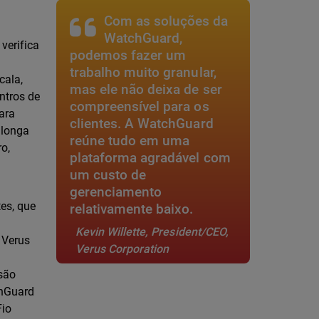
Com as soluções da
WatchGuard,
verifica
podemos fazer um
trabalho muito granular,
cala,
mas ele não deixa de ser
entros de
compreensível para os
ara
clientes. A WatchGuard
 longa
reúne tudo em uma
o,
plataforma agradável com
um custo de
gerenciamento
es, que
relativamente baixo.
Kevin Willette, President/CEO,
 Verus
Verus Corporation
são
chGuard
Fio