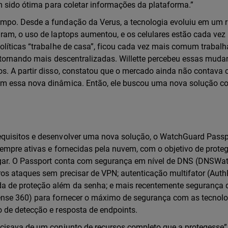
em sido ótima para coletar informações da plataforma.”
mpo. Desde a fundação da Verus, a tecnologia evoluiu em um 
ram, o uso de laptops aumentou, e os celulares estão cada vez
líticas “trabalhe de casa”, ficou cada vez mais comum trabalh
e tornando mais descentralizadas. Willette percebeu essas mud
s. A partir disso, constatou que o mercado ainda não contava
om essa nova dinâmica. Então, ele buscou uma nova solução c
quisitos e desenvolver uma nova solução, o WatchGuard Passp
sempre ativas e fornecidas pela nuvem, com o objetivo de proteg
ugar. O Passport conta com segurança em nível de DNS (DNSW
os ataques sem precisar de VPN; autenticação multifator (Auth
a de proteção além da senha; e mais recentemente segurança 
ense 360) para fornecer o máximo de segurança com as tecnol
 de detecção e resposta de endpoints.
cisava de um conjunto de recursos completo que a protegesse”, 