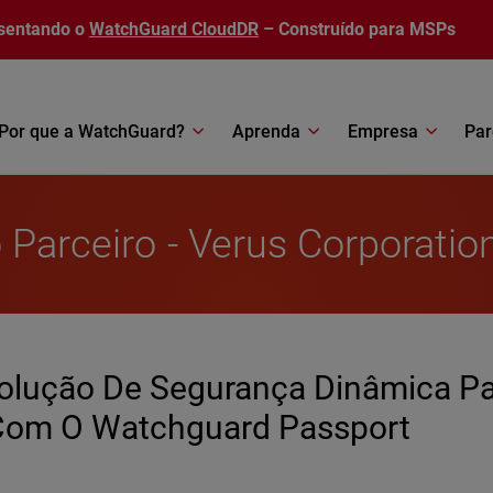
sentando o
WatchGuard CloudDR
– Construído para MSPs
Por que a WatchGuard?
Aprenda
Empresa
Par
 Parceiro - Verus Corporatio
Solução De Segurança Dinâmica P
 Com O Watchguard Passport