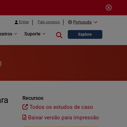
Entrar
Fale conosco
Português
ceiros
Suporte
Close search
Explore
n
ara
Recursos
Todos os estudos de caso
Baixar versão para impressão