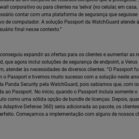
wall corporativo ou para clientes na ‘selva’ (no celular, em casa
essário contar com uma plataforma de segurança que seguisse
ivo de computador. A solução Passport da WatchGuard atende 
uário final nesse contexto.”
onseguiu expandir as ofertas para os clientes e aumentar as re
, que agora inclui soluções de segurança de endpoint, a Verus
m, atender às necessidades de diversos clientes. “O Passport f
m o Passport e tivemos muito sucesso com a solução neste ano
a Panda Security pela WatchGuard, pois sabíamos que, com is
a ao Passport. No início, quando o Passport incluía somente o
to como uma sólida opção de bundle de licenças. Depois, qua
Adaptive Defense 360) seria adicionada ao pacote, os cliente
perfeito. Começamos a implementação com alguns de nossos cli