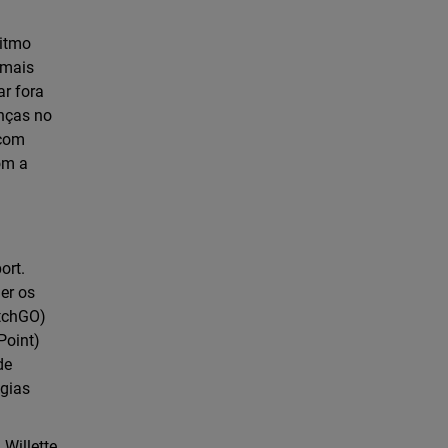
ritmo
 mais
ar fora
anças no
 com
om a
ort.
er os
atchGO)
Point)
de
ogias
Willette