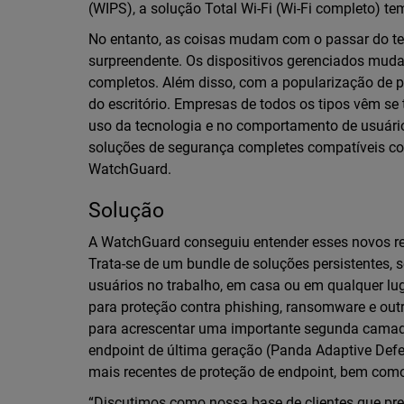
(WIPS), a solução Total Wi-Fi (Wi-Fi completo) t
No entanto, as coisas mudam com o passar do te
surpreendente. Os dispositivos gerenciados muda
completos. Além disso, com a popularização de po
do escritório. Empresas de todos os tipos vêm s
uso da tecnologia e no comportamento de usuário
soluções de segurança completes compatíveis c
WatchGuard.
Solução
A WatchGuard conseguiu entender esses novos re
Trata-se de um bundle de soluções persistentes, 
usuários no trabalho, em casa ou em qualquer l
para proteção contra phishing, ransomware e outr
para acrescentar uma importante segunda camad
endpoint de última geração (Panda Adaptive Def
mais recentes de proteção de endpoint, bem como
“Discutimos como nossa base de clientes que pre