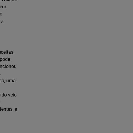
, em
 o
às
ceitas.
 pode
uncionou
.
so, uma
ndo veio
s
entes, e