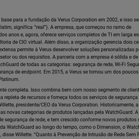
 base para a fundação da Verus Corporation em 2002, e isso se 
atim, significa “real”). A empresa, que começou no ramo de
dos anos e, agora, oferece serviços completos de TI em larga es
ltoria de CIO virtual. Além disso, a organização gerencia dois c
extensa permite à Verus desenvolver soluções personalizadas p
etor ou dos requisitos. A parceria com a empresa é sólida e de
chGuard de todas as categorias: segurança de rede, Wi-Fi Segur
urança de endpoint. Em 2015, a Verus se tornou um dos poucos
Platinum.
nte completa. Isso combina bem com nosso segmento de client
 repleta de recursos e forneça todos os serviços de segurança
illette, presidente/CEO da Verus Corporation. Historicamente, a
 as novas categorias de produtos lançadas pela WatchGuard. A
e segurança de rede, e tem crescido conforme novos produtos 
 da WatchGuard ao longo do tempo, como o Dimension, o Wat
isse Willette. “Quanto à Prevenção de Intrusão de Rede Sem 