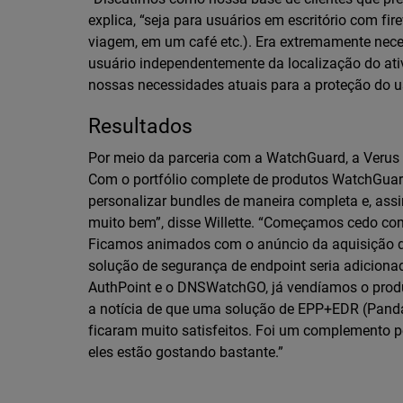
explica, “seja para usuários em escritório com fire
viagem, em um café etc.). Era extremamente nec
usuário independentemente da localização do at
nossas necessidades atuais para a proteção do us
Resultados
Por meio da parceria com a WatchGuard, a Verus c
Com o portfólio complete de produtos WatchGuard
personalizar bundles de maneira completa e, assi
muito bem”, disse Willette. “Começamos cedo co
Ficamos animados com o anúncio da aquisição d
solução de segurança de endpoint seria adicionad
AuthPoint e o DNSWatchGO, já vendíamos o produ
a notícia de que uma solução de EPP+EDR (Panda 
ficaram muito satisfeitos. Foi um complemento 
eles estão gostando bastante.”