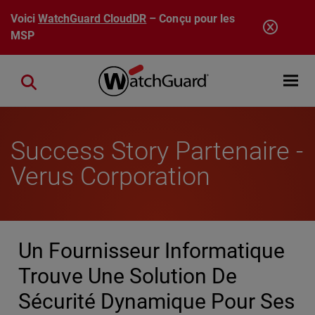
Aller au contenu principal
Voici
WatchGuard CloudDR
– Conçu pour les
MSP
Open mobi
Close search
Success Story Partenaire -
Verus Corporation
Un Fournisseur Informatique
Trouve Une Solution De
Sécurité Dynamique Pour Ses