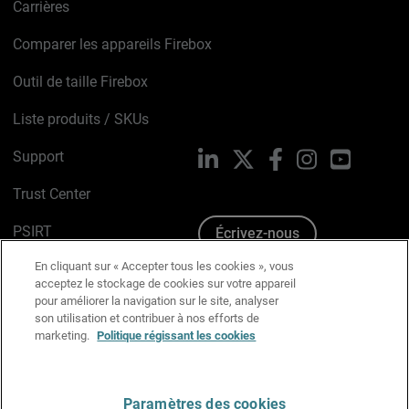
Carrières
Comparer les appareils Firebox
Outil de taille Firebox
Liste produits / SKUs
Support
LinkedIn
X
Facebook
Instagram
YouTube
Trust Center
PSIRT
Écrivez-nous
En cliquant sur « Accepter tous les cookies », vous
Avis sur les cookies
acceptez le stockage de cookies sur votre appareil
pour améliorer la navigation sur le site, analyser
Politique de confidentialité
son utilisation et contribuer à nos efforts de
marketing.
Politique régissant les cookies
Charte Graphique
Préférences email
Paramètres des cookies