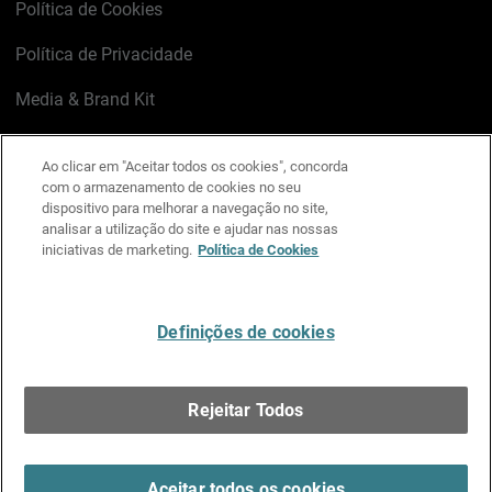
Política de Cookies
Política de Privacidade
Media & Brand Kit
Gerenciar preferências de e-mail
Ao clicar em "Aceitar todos os cookies", concorda
com o armazenamento de cookies no seu
LinkedIn
X
Facebook
Instagram
YouTube
dispositivo para melhorar a navegação no site,
analisar a utilização do site e ajudar nas nossas
iniciativas de marketing.
Política de Cookies
Escreva-nos
Definições de cookies
Português
Rejeitar Todos
Copyright © 1996-2026 WatchGuard Technologies, Inc.
Todos os Direitos Reservados.
Terms of Use >
Aceitar todos os cookies