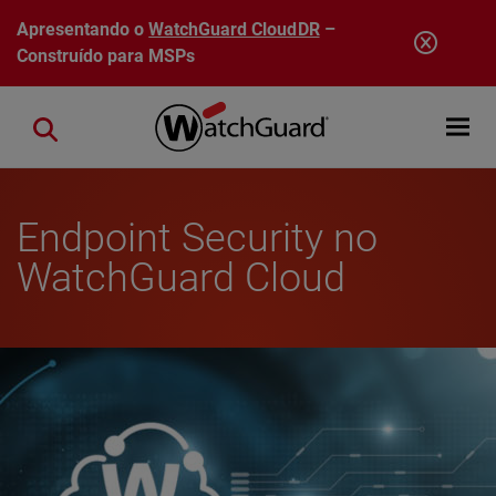
Pular para o conteúdo principal
Apresentando o
WatchGuard CloudDR
–
Construído para MSPs
Open mobi
Close search
Endpoint Security no
WatchGuard Cloud