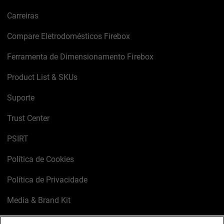
Carreiras
Compare Eletrodomésticos Firebox
Ferramenta de Dimensionamento Firebox
Product List & SKUs
Suporte
Trust Center
PSIRT
Política de Cookies
Política de Privacidade
Media & Brand Kit
Gerenciar preferências de e-mail