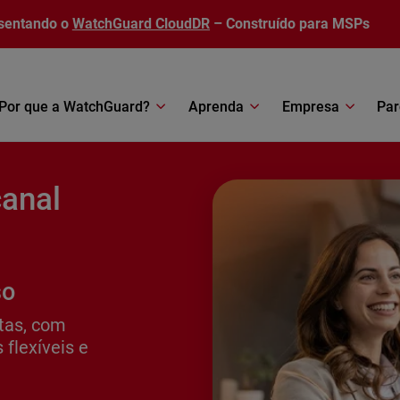
sentando o
WatchGuard CloudDR
– Construído para MSPs
Por que a WatchGuard?
Aprenda
Empresa
Par
canal
so
otas, com
flexíveis e