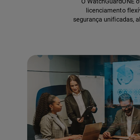
O WatchGuardONE ofe
licenciamento flex
segurança unificadas,