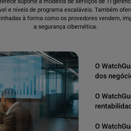
rece suporte a modelos de serviços de TI gerenci
ível e níveis de programa escaláveis. Também ofe
 alinhadas à forma como os provedores vendem, i
a segurança cibernética.
O WatchGua
dos negóci
O WatchGua
rentabilida
O WatchGua