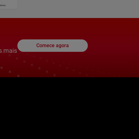
Comece agora
s mais
e