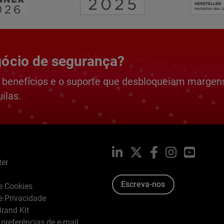
gócio de segurança?
 benefícios e o suporte que desbloqueiam margen
ilas.
LinkedIn
X
Facebook
Instagram
YouTub
ter
Escreva-nos
de Cookies
de Privacidade
rand Kit
 preferências de e-mail