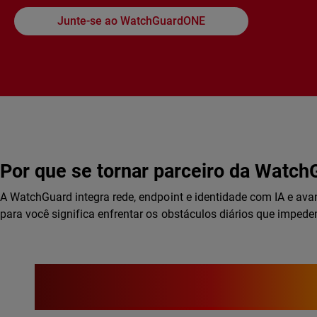
Junte-se ao WatchGuardONE
Por que se tornar parceiro da Watch
A WatchGuard integra rede, endpoint e identidade com IA e av
para você significa enfrentar os obstáculos diários que imped
US$ 0