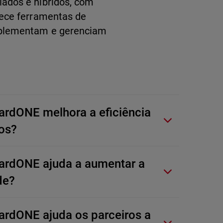
ados e híbridos, com
rece ferramentas de
mplementam e gerenciam
rdONE melhora a eficiência
os?
rdONE ajuda a aumentar a
de?
rdONE ajuda os parceiros a