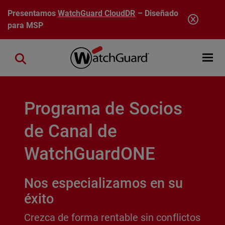
Pasar al contenido principal
Presentamos
WatchGuard CloudDR
– Diseñado
para MSP
Open mobi
Close search
Programa de Socios
de Canal de
WatchGuardONE
Nos especializamos en su
éxito
Crezca de forma rentable sin conflictos