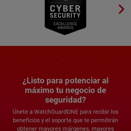
¿Listo para potenciar al
máximo tu negocio de
seguridad?
Únete a WatchGuardONE para recibir los
beneficios y el soporte que te permitirán
obtener mayores márgenes, mayores