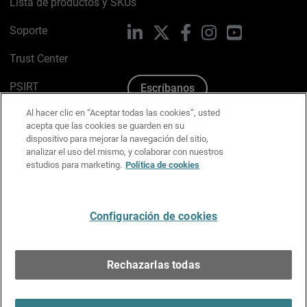
Lista de productos y SKUs
Soporte
LinkedIn
X
Facebook
Instagram
YouTube
Trust Center
PSIRT
Escríbanos
Al hacer clic en “Aceptar todas las cookies”, usted
Política de cookies
acepta que las cookies se guarden en su
dispositivo para mejorar la navegación del sitio,
Política de privacidad
analizar el uso del mismo, y colaborar con nuestros
estudios para marketing.
Política de cookies
Kit de medios y marca
Preferencias de correo
Configuración de cookies
Español
Rechazarlas todas
Copyright © 1996-2026 WatchGuard Technologies, Inc.
Todos los derechos reservados.
Terms of Use >