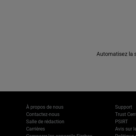
Automatisez la 
À propos de nous
Support
Contactez-nous
Trust Cen
Salle de rédaction
PSIRT
Carrières
Avis sur l