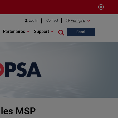
Log In
Contact
Français
Partenaires
Support
Close search
Essai
 les MSP