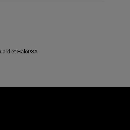
Guard et HaloPSA
e