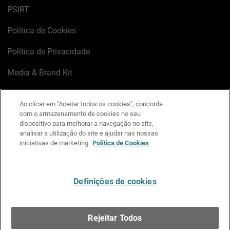
PSIRT
Política de Cookies
Política de Privacidade
Media & Brand Kit
Gerenciar preferências de e-mail
Ao clicar em "Aceitar todos os cookies", concorda
com o armazenamento de cookies no seu
LinkedIn
X
Facebook
Instagram
YouTube
dispositivo para melhorar a navegação no site,
analisar a utilização do site e ajudar nas nossas
iniciativas de marketing.
Política de Cookies
Escreva-nos
Definições de cookies
Português
Rejeitar Todos