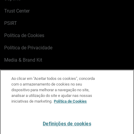
Trust Center
PSIRT
Política de Cookies
Política de Privacidade
Media & Brand Kit
Gerenciar preferências de e-mail
Ao clicar em "Aceitar todos os cookies", concorda
com o armazenamento de cookies no seu
LinkedIn
X
Facebook
Instagram
YouTube
dispositivo para melhorar a navegação no site,
analisar a utilização do site e ajudar nas nossas
iniciativas de marketing.
Política de Cookies
Escreva-nos
Definições de cookies