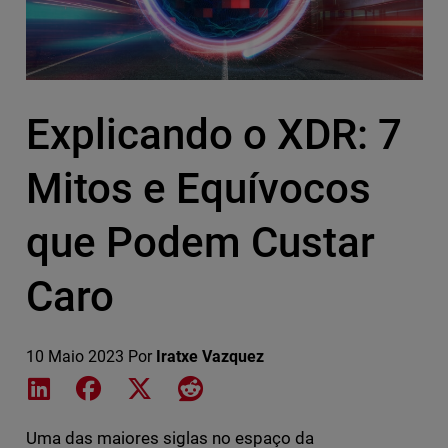
Explicando o XDR: 7
Mitos e Equívocos
que Podem Custar
Caro
10 Maio 2023
Por
Iratxe Vazquez
Share on LinkedIn
Share on Facebook
Share on X
Share on Reddit
Uma das maiores siglas no espaço da