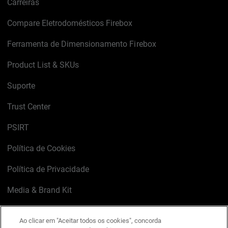
Carreiras
Compare Eletrodomésticos Firebox
Ferramenta de Dimensionamento Firebox
Product List & SKUs
Suporte
Trust Center
PSIRT
Política de Cookies
Política de Privacidade
Media & Brand Kit
Gerenciar preferências de e-mail
Ao clicar em "Aceitar todos os cookies", concorda