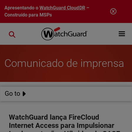
Pular para o conteúdo principal
Apresentando o
WatchGuard CloudDR
–
Construído para MSPs
Open mobi
Close search
Comunicado de imprensa
Go to
WatchGuard lança FireCloud
Internet Access para Impulsionar