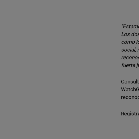
"Estamo
Los dos
cómo lo
social,
reconoc
fuerte j
Consult
WatchGu
reconoc
Registr