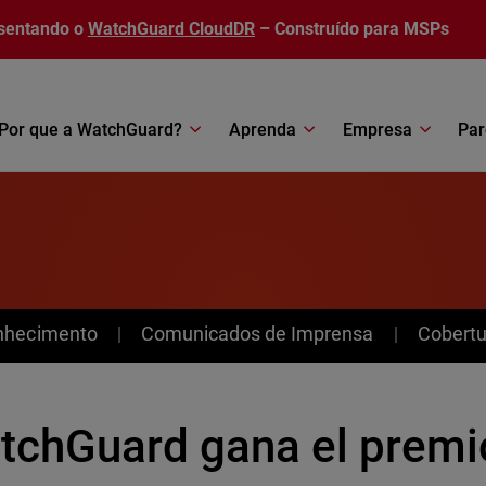
sentando o
WatchGuard CloudDR
– Construído para MSPs
Por que a WatchGuard?
Aprenda
Empresa
Par
nhecimento
Comunicados de Imprensa
Cobertu
tchGuard gana el premi