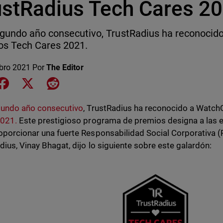
ustRadius Tech Cares 2
gundo año consecutivo, TrustRadius ha reconocid
os Tech Cares 2021.
bro 2021
Por
The Editor
e on LinkedIn
Share on Facebook
Share on X
Share on Reddit
undo año consecutivo
, TrustRadius ha reconocido a Watc
2021.
Este prestigioso programa de premios designa a las 
oporcionar una fuerte Responsabilidad Social Corporativa (R
dius, Vinay Bhagat, dijo lo siguiente sobre este galardón: