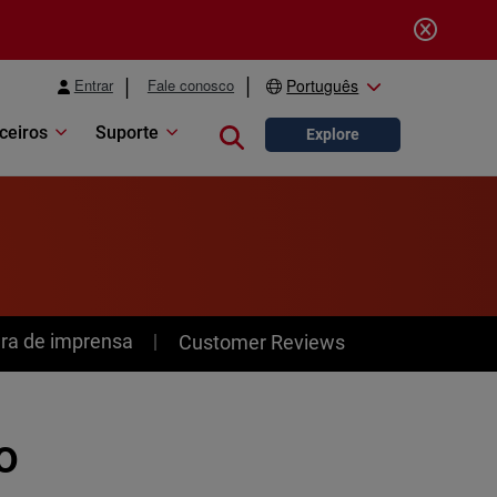
Entrar
Fale conosco
Português
ceiros
Suporte
Close search
Explore
ra de imprensa
Customer Reviews
o