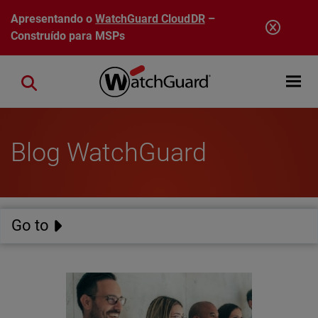
Pular para o conteúdo principal
Apresentando o
WatchGuard CloudDR
–
Construído para MSPs
Open mobi
Close search
Blog WatchGuard
Go to