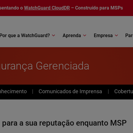
sentando o
WatchGuard CloudDR
– Construído para MSPs
Por que a WatchGuard?
Aprenda
Empresa
Par
gurança Gerenciada
nhecimento
Comunicados de Imprensa
Cobertu
e para a sua reputação enquanto MSP