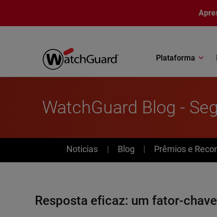
Pular para o conteúdo principal
Apre
Plataforma
WatchGuard Blog - Se
News
Noticias
Blog
Prêmios e Reco
Resposta eficaz: um fator-chav