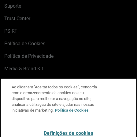
Suporte
Trust Center
PSIRT
Política de Cookies
Política de Privacidade
Media & Brand Kit
Gerenciar preferências de e-mail
Ao clicar em "Aceitar todos os cookies", concorda
com o armazenamento de cookies no seu
LinkedIn
X
Facebook
Instagram
YouTube
dispositivo para melhorar a navegação no site,
analisar a utilização do site e ajudar nas nossas
iniciativas de marketing.
Política de Cookies
Escreva-nos
Definições de cookies