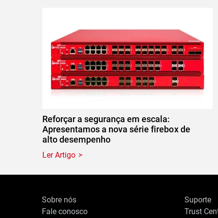
Reforçar a segurança em escala:
Apresentamos a nova série firebox de
alto desempenho
Ler Artigo
Sobre nós
Suporte
Fale conosco
Trust Cen