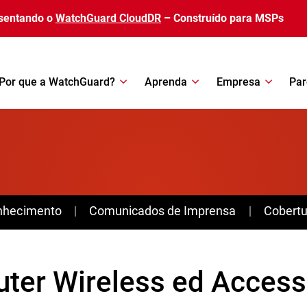
sentando o
WatchGuard CloudDR
– Construído para MSPs
Por que a WatchGuard?
Aprenda
Empresa
Par
nhecimento
Comunicados de Imprensa
Cobertu
uter Wireless ed Access 