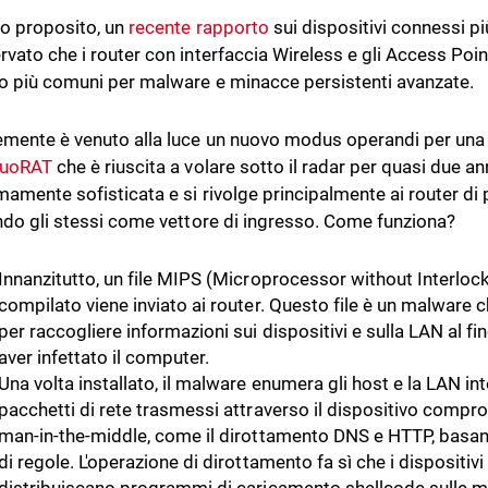
o proposito, un
recente rapporto
sui dispositivi connessi più
rvato che i router con interfaccia Wireless e gli Access Poin
o più comuni per malware e minacce persistenti avanzate.
mente è venuto alla luce un nuovo modus operandi per una
uoRAT
che è riuscita a volare sotto il radar per quasi due a
amente sofisticata e si rivolge principalmente ai router di pi
ando gli stessi come vettore di ingresso. Come funziona?
Innanzitutto, un file MIPS (Microprocessor without Interloc
compilato viene inviato ai router. Questo file è un malware
per raccogliere informazioni sui dispositivi e sulla LAN al f
aver infettato il computer.
Una volta installato, il malware enumera gli host e la LAN in
pacchetti di rete trasmessi attraverso il dispositivo compr
man-in-the-middle, come il dirottamento DNS e HTTP, basan
di regole. L'operazione di dirottamento fa sì che i dispositi