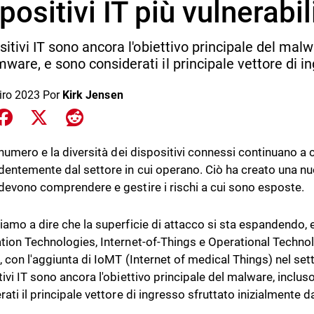
positivi IT più vulnerabil
sitivi IT sono ancora l'obiettivo principale del malwa
ware, e sono considerati il principale vettore di ing
iro 2023
Por
Kirk Jensen
e on LinkedIn
Share on Facebook
Share on X
Share on Reddit
l numero e la diversità dei dispositivi connessi continuano a 
dentemente dal settore in cui operano. Ciò ha creato una nuo
devono comprendere e gestire i rischi a cui sono esposte.
iamo a dire che la superficie di attacco si sta espandendo,
tion Technologies, Internet-of-Things e Operational Technol
 con l'aggiunta di IoMT (Internet of medical Things) nel setto
tivi IT sono ancora l'obiettivo principale del malware, inclu
ati il principale vettore di ingresso sfruttato inizialmente d