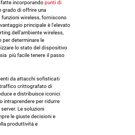
sfatte incorporando
punti di
n grado di offrire una
i funzioni wireless, forniscono
l vantaggio principale è l'elevato
orting dell'ambiente wireless,
o per determinare le
lizzare lo stato del dispositivo
sia più facile tenere il passo
enti da attacchi sofisticati
affico crittografato di
oduce e distribuisce iconici
o intraprendere per ridurre
server. Le soluzioni
re le giuste decisioni e
la produttività e