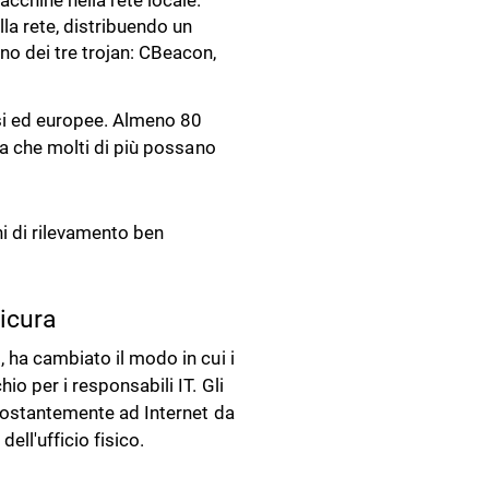
cchine nella rete locale.
la rete, distribuendo un
no dei tre trojan: CBeacon,
si ed europee. Almeno 80
ta che molti di più possano
i di rilevamento ben
sicura
 ha cambiato il modo in cui i
io per i responsabili IT. Gli
 costantemente ad Internet da
ell'ufficio fisico.