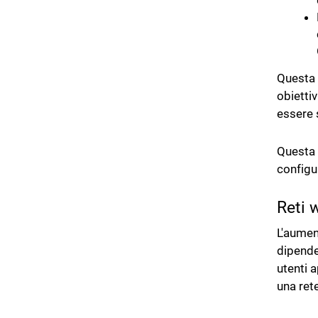
Questa 
obietti
essere s
Questa 
configu
Reti 
L'aumen
dipende
utenti 
una ret