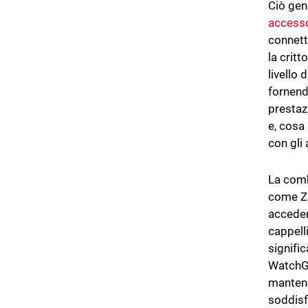
Ciò gen
accesso
connett
la critt
livello 
fornend
prestazi
e, cosa 
con gli 
La comb
come Zu
acceder
cappell
signifi
WatchGu
mantene
soddisf