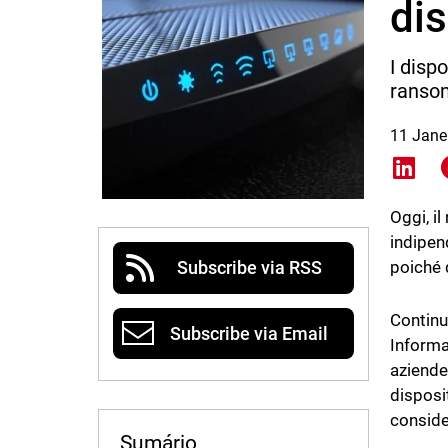
dis
I dispo
ransom
11 Jane
Shar
Oggi, i
indipen
poiché 
Subscribe via RSS
Continu
Subscribe via Email
Informa
aziende,
disposi
consider
Sumário