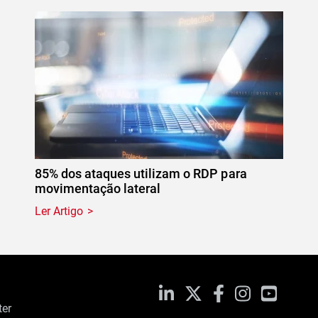
85% dos ataques utilizam o RDP para
movimentação lateral
Ler Artigo
LinkedIn
X
Facebook
Instagram
YouTub
ter