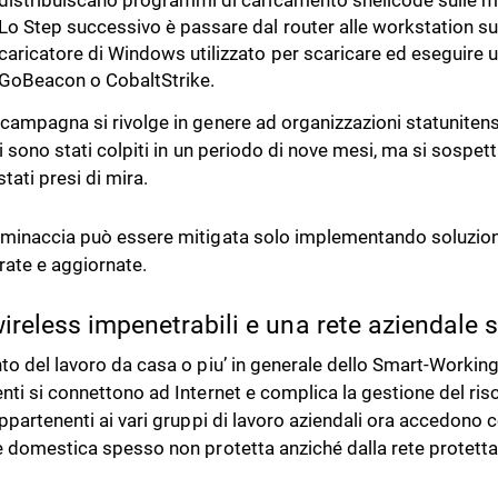
distribuiscano programmi di caricamento shellcode sulle ma
Lo Step successivo è passare dal router alle workstation sul
caricatore di Windows utilizzato per scaricare ed eseguire u
GoBeacon o CobaltStrike.
campagna si rivolge in genere ad organizzazioni statuniten
vi sono stati colpiti in un periodo di nove mesi, ma si sospet
tati presi di mira.
minaccia può essere mitigata solo implementando soluzion
rate e aggiornate.
wireless impenetrabili e una rete aziendale 
to del lavoro da casa o piu’ in generale dello Smart-Working,
nti si connettono ad Internet e complica la gestione del risch
appartenenti ai vari gruppi di lavoro aziendali ora accedono
e domestica spesso non protetta anziché dalla rete protetta d