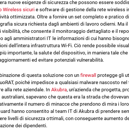
era nuove esigenze di sicurezza che possono essere soddi
 Wireless sicuri
e software di gestione della rete wireless i
ività ottimizzata. Oltre a fornire un set completo e pratico d
ografia sicura richiesta dagli ambienti di lavoro odierni. Ma i
di visibilità, che consente il monitoraggio dettagliato e il rep
o agli amministratori IT le informazioni di cui hanno bisogn
oni dell’intera infrastruttura Wi-Fi. Ciò rende possibile visua
più importante, la salute del dispositivo, in maniera tale che 
aggiornamenti ed evitare potenziali vulnerabilità.
inazione di questa soluzione con un
firewall
protegge gli ut
oRAT, poiché impedisce a qualsiasi malware nascosto nel tr
e alla rete aziendale. In
Akubra
, un'azienda che progetta, pr
i australiani, sapevano che questa era la strada che dovevan
cativamente il numero di minacce che prendono di mira i loro 
ard hanno consentito al team IT di Akubra di prendere semp
re livelli di sicurezza ottimali, con conseguente aumento del
azione dei dipendenti.