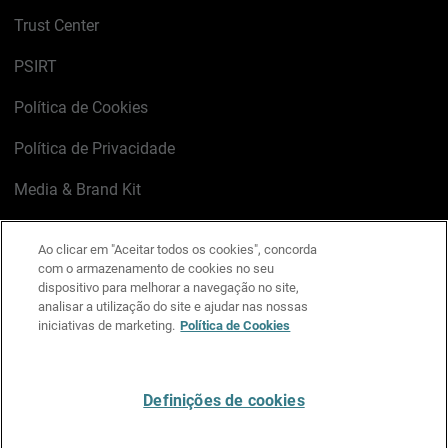
Trust Center
PSIRT
Política de Cookies
Política de Privacidade
Media & Brand Kit
Gerenciar preferências de e-mail
Ao clicar em "Aceitar todos os cookies", concorda
com o armazenamento de cookies no seu
LinkedIn
X
Facebook
Instagram
YouTube
dispositivo para melhorar a navegação no site,
analisar a utilização do site e ajudar nas nossas
iniciativas de marketing.
Política de Cookies
Escreva-nos
Definições de cookies