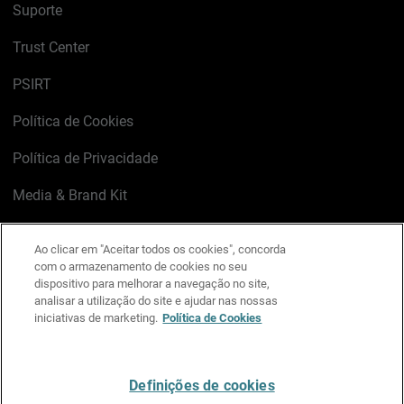
Suporte
Trust Center
PSIRT
Política de Cookies
Política de Privacidade
Media & Brand Kit
Gerenciar preferências de e-mail
Ao clicar em "Aceitar todos os cookies", concorda
com o armazenamento de cookies no seu
LinkedIn
X
Facebook
Instagram
YouTube
dispositivo para melhorar a navegação no site,
analisar a utilização do site e ajudar nas nossas
iniciativas de marketing.
Política de Cookies
Escreva-nos
Definições de cookies