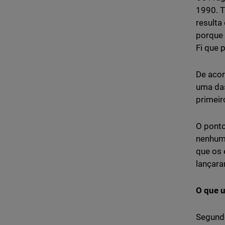
1990. T
resulta
porque 
Fi que 
De acor
uma das
primeir
O ponto
nenhuma
que os 
lançara
O que u
Segundo