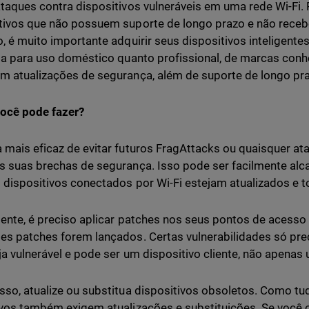
ataques contra dispositivos vulneráveis ​​em uma rede Wi-Fi.
tivos que não possuem suporte de longo prazo e não receb
o, é muito importante adquirir seus dispositivos inteligentes
eja para uso doméstico quanto profissional, de marcas conh
m atualizações de segurança, além de suporte de longo pr
ocê pode fazer?
 mais eficaz de evitar futuros FragAttacks ou quaisquer ata
s suas brechas de segurança. Isso pode ser facilmente al
 dispositivos conectados por Wi-Fi estejam atualizados e t
mente, é preciso aplicar patches nos seus pontos de acesso 
es patches forem lançados. Certas vulnerabilidades só pre
ja vulnerável e pode ser um dispositivo cliente, não apena
sso, atualize ou substitua dispositivos obsoletos. Como tud
ivos também exigem atualizações e substituições. Se você