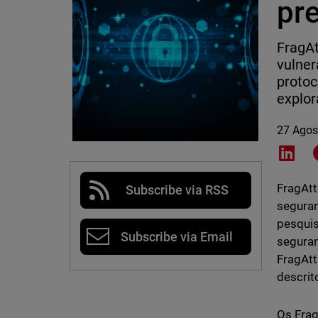
pr
FragAt
vulner
protoc
explor
27 Agos
Shar
FragAtt
Subscribe via RSS
seguran
pesquis
Subscribe via Email
seguran
FragAtt
descrit
Os Frag