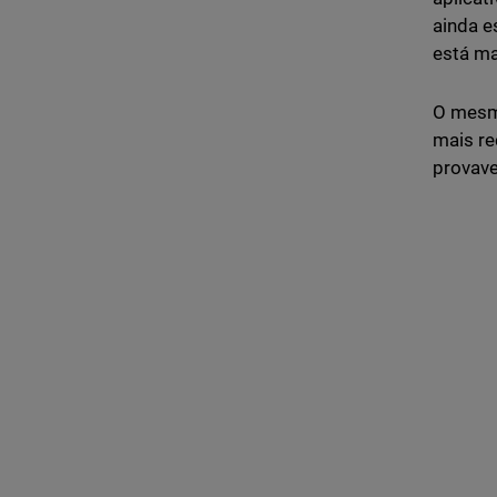
ainda 
está ma
O mesmo
mais re
provave