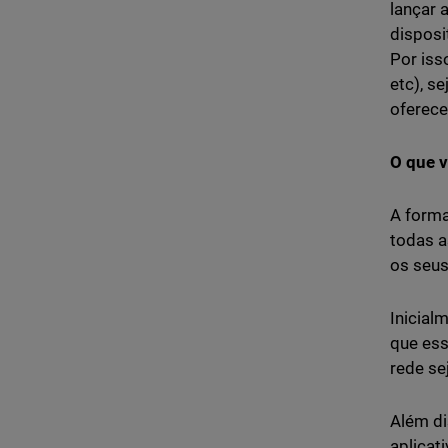
lançar 
disposi
Por iss
etc), s
oferece
O que v
A forma
todas a
os seus
Inicial
que ess
rede se
Além di
aplicat