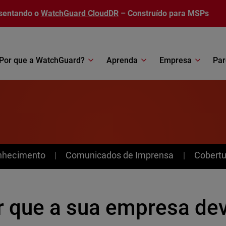
sentando o
WatchGuard CloudDR
– Construído para MSPs
Por que a WatchGuard?
Aprenda
Empresa
Par
nhecimento
Comunicados de Imprensa
Cobertu
r que a sua empresa dev