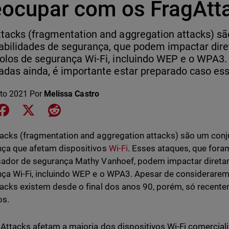
eocupar com os FragAtt
tacks (fragmentation and aggregation attacks) s
abilidades de segurança, que podem impactar dir
olos de segurança Wi-Fi, incluindo WEP e o WPA3.
adas ainda, é importante estar preparado caso es
to 2021
Por
Melissa Castro
e on LinkedIn
Share on Facebook
Share on X
Share on Reddit
acks (fragmentation and aggregation attacks) são um conju
ça que afetam dispositivos
Wi-Fi
. Esses ataques, que for
ador de segurança Mathy Vanhoef, podem impactar direta
ça Wi-Fi, incluindo WEP e o WPA3. Apesar de considerare
acks existem desde o final dos anos 90, porém, só recent
os.
Attacks afetam a maioria dos dispositivos Wi-Fi comercial