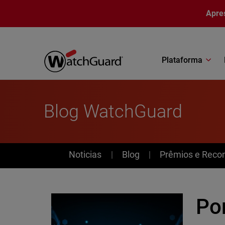
Pular para o conteúdo principal
Apre
Plataforma
Blog WatchGuard
News
Noticias
Blog
Prêmios e Reco
Po