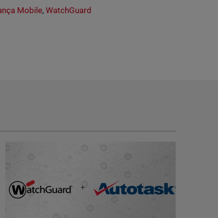
ança Mobile
,
WatchGuard