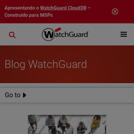
Pular para o conteúdo principal
Apresentando o
WatchGuard CloudDR
–
Construído para MSPs
Open mobi
Close search
Blog WatchGuard
Go to