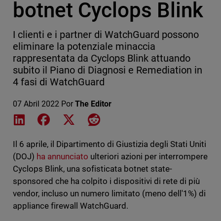
botnet Cyclops Blink
I clienti e i partner di WatchGuard possono
eliminare la potenziale minaccia
rappresentata da Cyclops Blink attuando
subito il Piano di Diagnosi e Remediation in
4 fasi di WatchGuard
07 Abril 2022
Por
The Editor
Share on LinkedIn
Share on Facebook
Share on X
Share on Reddit
Il 6 aprile, il Dipartimento di Giustizia degli Stati Uniti
(DOJ)
ha annunciato
ulteriori azioni per interrompere
Cyclops Blink, una sofisticata botnet state-
sponsored che ha colpito i dispositivi di rete di più
vendor, incluso un numero limitato (meno dell'1%) di
appliance firewall WatchGuard.