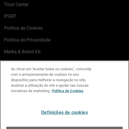
Trust Center
PSIRT
Política de Cookies
Política de Privacidade
Media & Brand Kit
Gerenciar preferências de e-mail
Ao clicar em "Aceitar todos os cookies", concorda
com o armazenamento de cookies no seu
LinkedIn
X
Facebook
Instagram
YouTube
dispositivo para melhorar a navegação no site,
analisar a utilização do site e ajudar nas nossas
iniciativas de marketing.
Política de Cookies
Escreva-nos
Definições de cookies