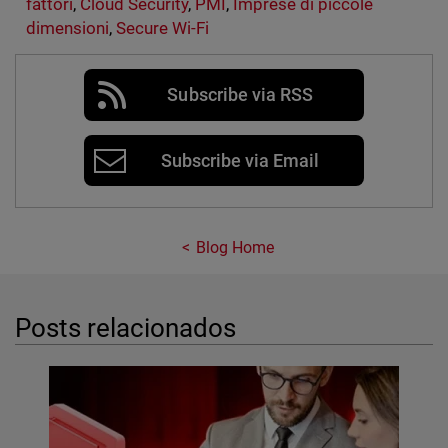
fattori
,
Cloud Security
,
PMI
,
Imprese di piccole
dimensioni
,
Secure Wi-Fi
Subscribe via RSS
Subscribe via Email
Blog Home
Posts relacionados