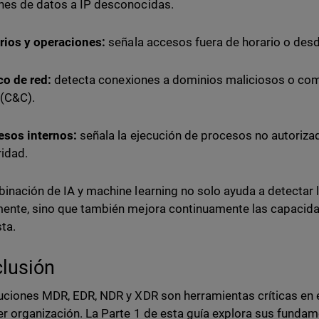
es de datos a IP desconocidas.
rios y operaciones:
señala accesos fuera de horario o de
ico de red:
detecta conexiones a dominios maliciosos o co
 (C&C).
esos internos:
señala la ejecución de procesos no autori
ridad.
inación de IA y machine learning no solo ayuda a detecta
ente, sino que también mejora continuamente las capacida
ta.
lusión
uciones MDR, EDR, NDR y XDR son herramientas críticas en e
er organización. La Parte 1 de esta guía explora sus funda