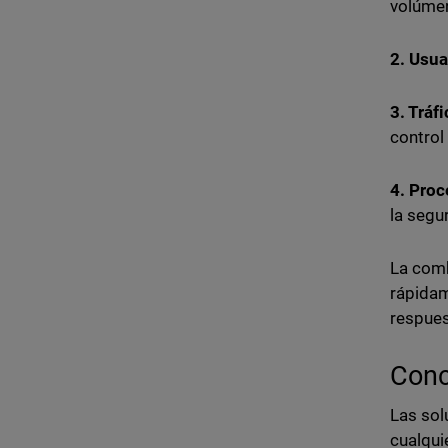
volúmen
2. Usua
3. Tráf
control
4. Proc
la segu
La comb
rápidam
respues
Conc
Las sol
cualqui