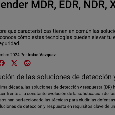
tender MDR, EDR, NDR, 
re qué características tienen en común las soluc
conoce cómo estas tecnologías pueden elevar tu e
eguridad.
embro 2024
Por
Iratxe Vazquez
e on LinkedIn
Share on Facebook
Share on X
Share on Reddit
ución de las soluciones de detección 
ltima década, las soluciones de detección y respuesta (DR)
cer frente a la constante evolución de la sofisticación de l
sos han perfeccionado las técnicas para eludir las defensas 
oluciones de detección y respuesta en requisitos clave de u