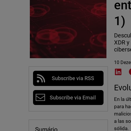
en
1)
Descub
XDR y 
cibers
10 Dez
Shar
Subscribe via RSS
Evol
Subscribe via Email
En la ú
para ha
malicio
a las s
sólida.
Sumário