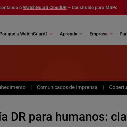
sentando o
WatchGuard CloudDR
– Construído para MSPs
Por que a WatchGuard?
Aprenda
Empresa
Par
nhecimento
Comunicados de Imprensa
Cobertu
ía DR para humanos: cla