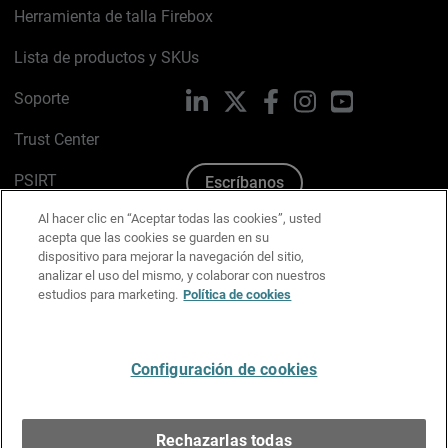
Herramienta de talla Firebox
Lista de productos y SKUs
Soporte
LinkedIn
X
Facebook
Instagram
YouTube
Trust Center
PSIRT
Escríbanos
Al hacer clic en “Aceptar todas las cookies”, usted
Política de cookies
acepta que las cookies se guarden en su
dispositivo para mejorar la navegación del sitio,
Política de privacidad
analizar el uso del mismo, y colaborar con nuestros
estudios para marketing.
Política de cookies
Kit de medios y marca
Preferencias de correo
Configuración de cookies
Español
Rechazarlas todas