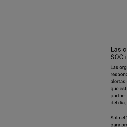
Las o
SOC i
Las org
respond
alertas
que est
partner
del día,
Solo el
para pr