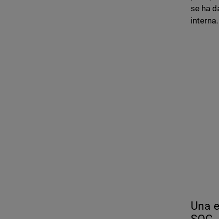
se ha d
interna.
Una e