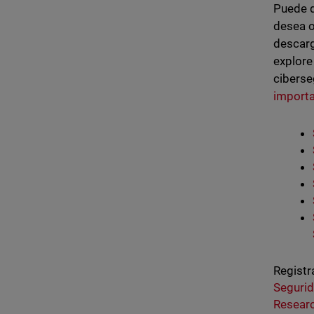
Puede 
desea o
descarg
explore
ciberse
importa
Registr
Seguri
Resear