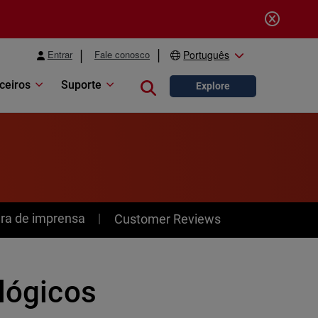
Entrar
Fale conosco
Português
ceiros
Suporte
Close search
Explore
ra de imprensa
Customer Reviews
ológicos