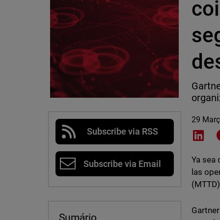
coi
se
de
Gartne
organi
29 Març
Subscribe via RSS
Shar
Ya sea 
Subscribe via Email
las ope
(MTTD) 
Gartner
Sumário