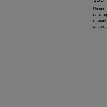
SOC
Un cent
estrate
eficien
acuerdo