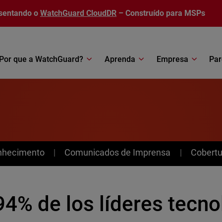
sentando o
WatchGuard CloudDR
– Construído para MSPs
Por que a WatchGuard?
Aprenda
Empresa
Par
nhecimento
Comunicados de Imprensa
Cobertu
94% de los líderes tecn