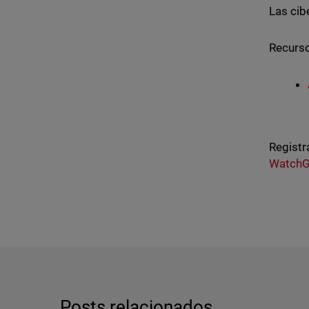
Las cib
Recurso
Registr
WatchG
Posts relacionados