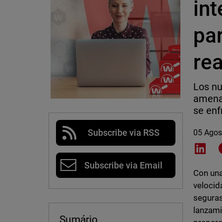
int
pa
rea
Los nu
amenaz
se enf
Subscribe via RSS
05 Agos
Shar
Subscribe via Email
Con una
velocid
seguras
lanzami
Sumário