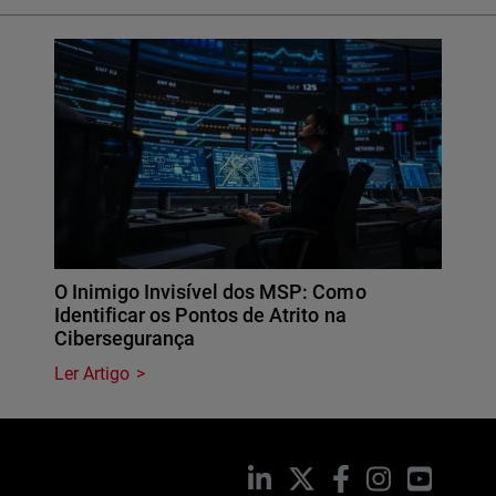
O Inimigo Invisível dos MSP: Como
Identificar os Pontos de Atrito na
Cibersegurança
Ler Artigo
LinkedIn
X
Facebook
Instagram
YouTub