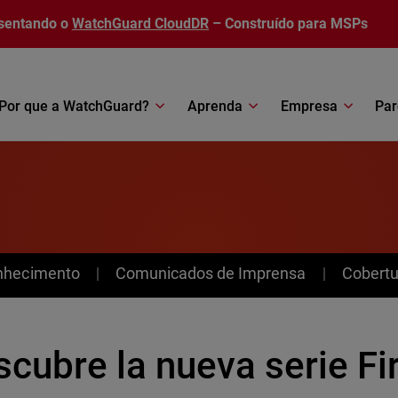
sentando o
WatchGuard CloudDR
– Construído para MSPs
Por que a WatchGuard?
Aprenda
Empresa
Par
nhecimento
Comunicados de Imprensa
Cobertu
scubre la nueva serie Fi