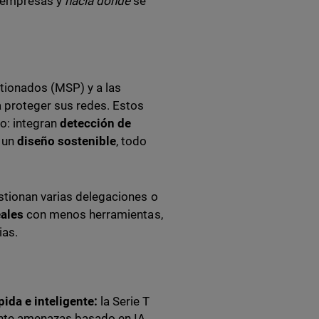
 empresas y
hacia dónde
se
tionados (MSP) y a las
 proteger sus redes. Estos
to: integran
detección de
 un
diseño sostenible
, todo
stionan varias delegaciones o
eales
con menos herramientas,
ias.
ida e inteligente:
la Serie T
ante amenazas basado en IA