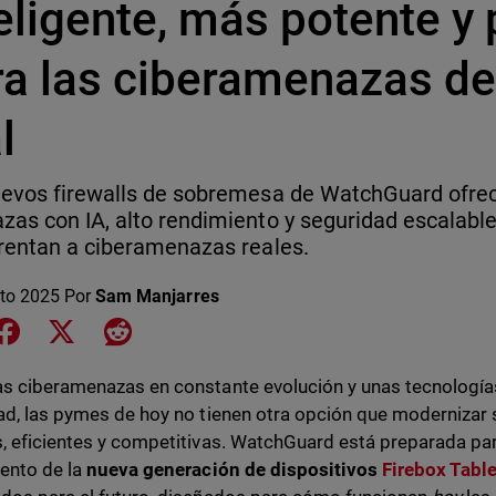
eligente, más potente y
ra las ciberamenazas d
l
evos firewalls de sobremesa de WatchGuard ofre
as con IA, alto rendimiento y seguridad escalab
rentan a ciberamenazas reales.
to 2025
Por
Sam Manjarres
e on LinkedIn
Share on Facebook
Share on X
Share on Reddit
s ciberamenazas en constante evolución y unas tecnología
ad, las pymes de hoy no tienen otra opción que modernizar 
, eficientes y competitivas. WatchGuard está preparada pa
ento de la
nueva generación
de dispositivos
Firebox Table