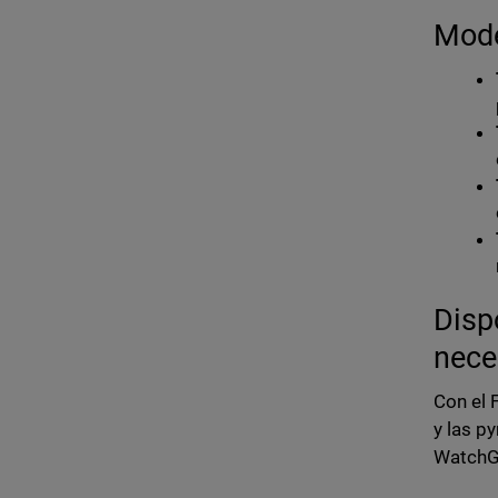
Mode
Disp
nece
Con el 
y las p
WatchGu