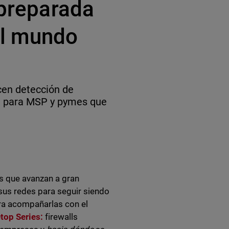
 preparada
el mundo
cen detección de
le para MSP y pymes que
s que avanzan a gran
sus redes para seguir siendo
ra acompañarlas con el
top Series:
firewalls