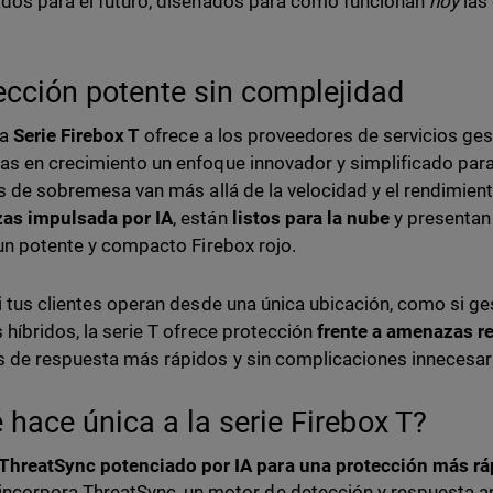
dos para el futuro, diseñados para cómo funcionan
hoy
las
ección potente sin complejidad
va
Serie Firebox T
ofrece a los proveedores de servicios ges
s en crecimiento un enfoque innovador y simplificado para
ls de sobremesa van más allá de la velocidad y el rendimien
as impulsada por IA
, están
listos para la nube
y presentan
 un potente y compacto Firebox rojo.
i tus clientes operan desde una única ubicación, como si ge
 híbridos, la serie T ofrece protección
frente a amenazas r
 de respuesta más rápidos y sin complicaciones innecesar
 hace única a la serie Firebox T?
ThreatSync potenciado por IA para una protección más ráp
incorpora ThreatSync, un motor de detección y respuesta 