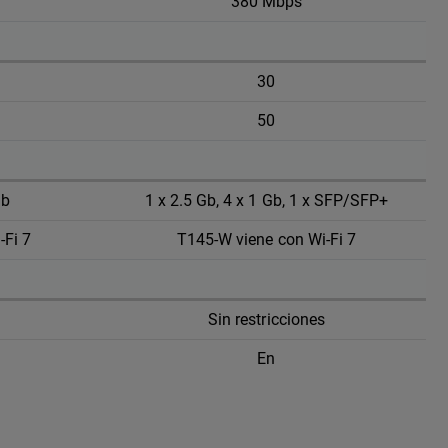
380 Mbps
30
50
Gb
1 x 2.5 Gb, 4 x 1 Gb, 1 x SFP/SFP+
-Fi 7
T145-W viene con Wi-Fi 7
Sin restricciones
En