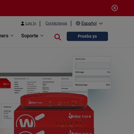
Log In
Contáctenos
Español
ners
Soporte
Close search
Prueba ya