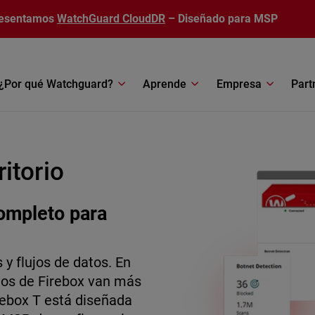
esentamos
WatchGuard CloudDR
– Diseñado para MSP
¿Por qué Watchguard?
Aprende
Empresa
Part
itorio
completo para
 y flujos de datos. En
elos de Firebox van más
irebox T está diseñada