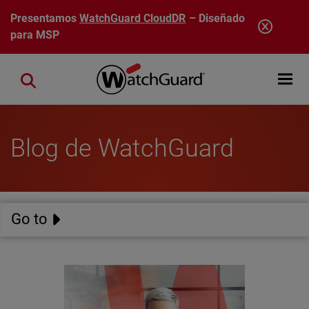
Pasar al contenido principal
Presentamos
WatchGuard CloudDR
– Diseñado
para MSP
Open mobi
Close search
Blog de WatchGuard
Go to