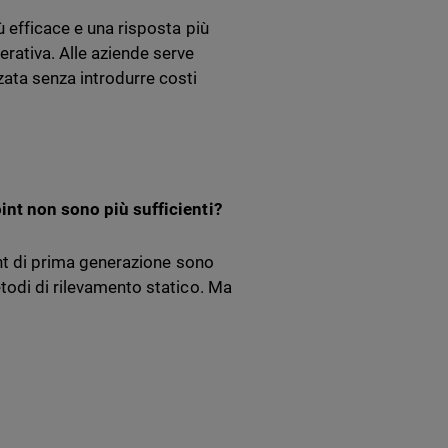
ù efficace e una risposta più
rativa. Alle aziende serve
ata senza introdurre costi
oint non sono più sufficienti?
oint di prima generazione sono
etodi di rilevamento statico. Ma
i