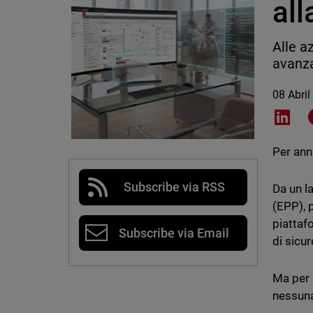
all
Alle a
avanza
08 Abril
Shar
Per anni
Subscribe via RSS
Da un l
(EPP), 
piattaf
Subscribe via Email
di sicur
Ma per 
nessuna