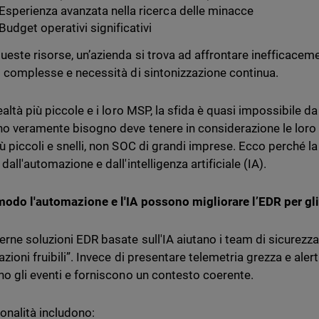
Esperienza avanzata nella ricerca delle minacce
Budget operativi significativi
ueste risorse, un’azienda si trova ad affrontare inefficacemen
i complesse e necessità di sintonizzazione continua.
ealtà più piccole e i loro MSP, la sfida è quasi impossibile d
no veramente bisogno deve tenere in considerazione le loro 
ù piccoli e snelli, non SOC di grandi imprese. Ecco perché l
dall'automazione e dall'intelligenza artificiale (IA).
modo l'automazione e l'IA possono migliorare l’EDR per g
rne soluzioni EDR basate sull'IA aiutano i team di sicurezza 
zioni fruibili”. Invece di presentare telemetria grezza e aler
no gli eventi e forniscono un contesto coerente.
ionalità includono: