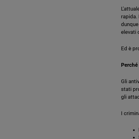
L'attua
rapida.
dunque 
elevati
Ed è pr
Perché 
Gli ant
stati p
gli att
I crimin