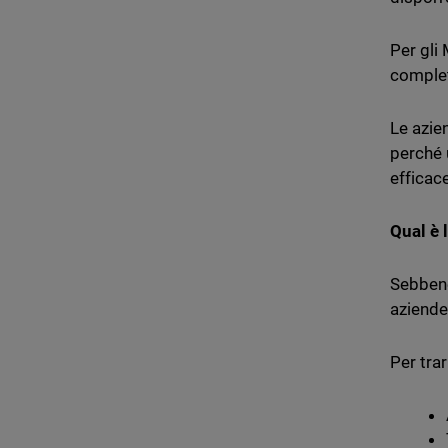
Per gli
complet
Le azie
perché 
efficace
Qual è 
Sebbene
aziende
Per tra