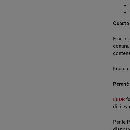
Queste 
E se la
continu
contene
Ecco pe
Perché 
L'EDR
fo
di rile
Per le P
disporr