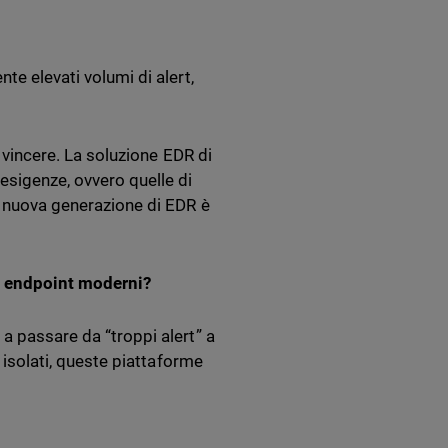
te elevati volumi di alert,
a vincere. La soluzione EDR di
esigenze, ovvero quelle di
a nuova generazione di EDR è
li endpoint moderni?
a passare da “troppi alert” a
t isolati, queste piattaforme