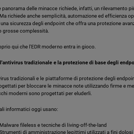
le panorama delle minacce richiede, infatti, un rilevamento pi
 Ma richiede anche semplicità, automazione ed efficienza ope
una sicurezza degli endpoint che offra una protezione avanz
 o grosse complessità.
oprio qui che l'EDR moderno entra in gioco.
l'antivirus tradizionale e la protezione di base degli endp
ivirus tradizionali e le piattaforme di protezione degli endp
rogettati per bloccare le minacce note utilizzando firme e m
acchi moderni sono progettati per eluderli.
ali informatici oggi usano:
Malware fileless e tecniche di living-off-the-land
Strumenti di amministrazione legittimi utilizzati a fini dolos