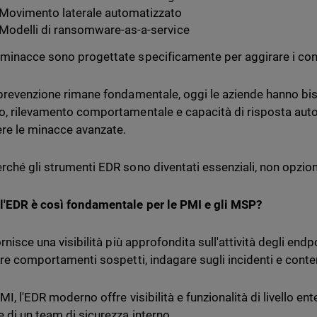
Movimento laterale automatizzato
Modelli di ransomware-as-a-service
minacce sono progettate specificamente per aggirare i contr
 prevenzione rimane fondamentale, oggi le aziende hanno b
o, rilevamento comportamentale e capacità di risposta auto
re le minacce avanzate.
rché gli strumenti EDR sono diventati essenziali, non opzion
l'EDR è così fondamentale per le PMI e gli MSP?
rnisce una visibilità più approfondita sull'attività degli end
vare comportamenti sospetti, indagare sugli incidenti e con
MI, l'EDR moderno offre visibilità e funzionalità di livello en
e di un team di sicurezza interno.