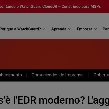
sentando o
WatchGuard CloudDR
– Construído para MSPs
Por que a WatchGuard?
Aprenda
Empresa
Par
nhecimento
Comunicados de Imprensa
Cobertu
s'è l'EDR moderno? L'ag