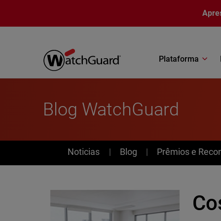
Pular para o conteúdo principal
Apre
Plataforma
Blog WatchGuard
News
Noticias
Blog
Prêmios e Reco
Co