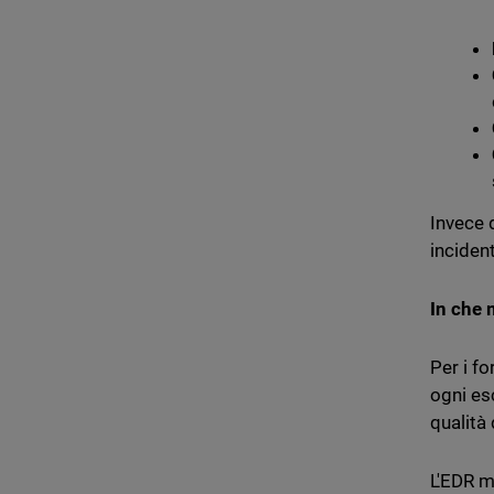
Invece 
incident
In che 
Per i fo
ogni es
qualità 
L'EDR m