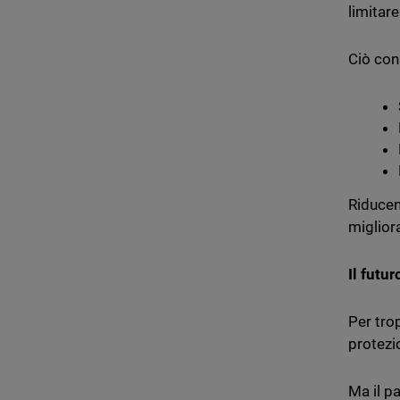
limitare
Ciò con
Riducen
migliora
Il futu
Per tro
protezio
Ma il p