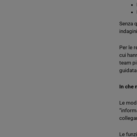
Senza q
indagin
Per le r
cui han
team pi
guidata 
In che 
Le mode
“informa
collega
Le funz