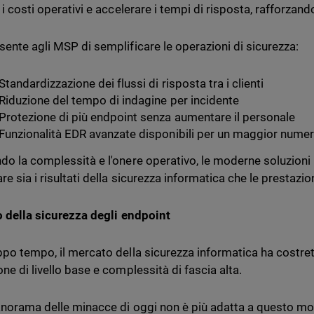
 i costi operativi e accelerare i tempi di risposta, rafforza
sente agli MSP di semplificare le operazioni di sicurezza:
Standardizzazione dei flussi di risposta tra i clienti
Riduzione del tempo di indagine per incidente
Protezione di più endpoint senza aumentare il personale
Funzionalità EDR avanzate disponibili per un maggior numero
do la complessità e l'onere operativo, le moderne soluzioni
re sia i risultati della sicurezza informatica che le prestazion
ro della sicurezza degli endpoint
ppo tempo, il mercato della sicurezza informatica ha costrett
ne di livello base e complessità di fascia alta.
anorama delle minacce di oggi non è più adatta a questo mo