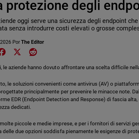
a protezione degli endpo
ziende oggi serve una sicurezza degli endpoint che
ta senza introdurre costi elevati o grosse comples
 2026
Por
The Editor
e on LinkedIn
Share on Facebook
Share on X
Share on Reddit
, le aziende hanno dovuto affrontare una scelta difficile nel
ato, le soluzioni convenienti come antivirus (AV) o piattafor
progettate principalmente per prevenire le minacce note. Dal
orme EDR (Endpoint Detection and Response) di fascia alta,
ezza dedicati.
molte piccole e medie imprese, e per i fornitori di servizi g
 delle due opzioni soddisfa pienamente le esigenze di prot