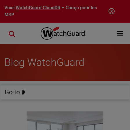
Aller au contenu principal
Voici
WatchGuard CloudDR
– Conçu pour les
MSP
Open mobi
Close search
Blog WatchGuard
Go to