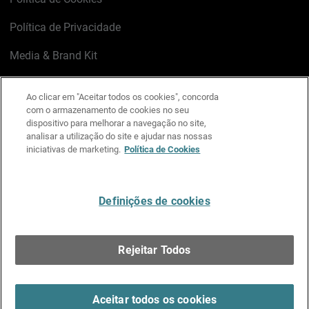
Política de Privacidade
Media & Brand Kit
Gerenciar preferências de e-mail
Ao clicar em "Aceitar todos os cookies", concorda
com o armazenamento de cookies no seu
LinkedIn
X
Facebook
Instagram
YouTube
dispositivo para melhorar a navegação no site,
analisar a utilização do site e ajudar nas nossas
iniciativas de marketing.
Política de Cookies
Escreva-nos
Definições de cookies
Português
Rejeitar Todos
Copyright © 1996-2026 WatchGuard Technologies, Inc.
Todos os Direitos Reservados.
Terms of Use >
Aceitar todos os cookies