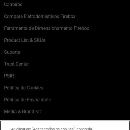
Carreiras
Compare Eletrodomésticos Firebox
Ferramenta de Dimensionamento Firebox
Product List & SKUs
Suporte
Trust Center
PSIRT
Política de Cookies
Política de Privacidade
Media & Brand Kit
Gerenciar preferências de e-mail
Ao clicar em "Aceitar todos os cookies", concorda