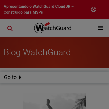
Pular para o conteúdo principal
Apresentando o
WatchGuard CloudDR
–
Construído para MSPs
Open mobi
Close search
Blog WatchGuard
Go to