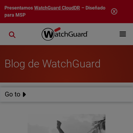
Pasar al contenido principal
Presentamos
WatchGuard CloudDR
– Diseñado
para MSP
Open mobi
Close search
Blog de WatchGuard
Go to