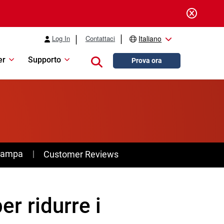
Log In
Contattaci
Italiano
er
Supporto
Close search
Prova ora
stampa
Customer Reviews
er ridurre i