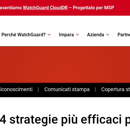
resentiamo
WatchGuard CloudDR
– Progettato per MSP
Perché WatchGuard?
Impara
Azienda
Partn
Riconoscimenti
Comunicati stampa
Copertura 
4 strategie più efficaci p