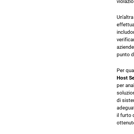
violazio
Un’altra
effettua
includon
verifica
aziende
punto d
Per quan
Host S
per ana
soluzio
di sist
adeguat
il furt
ottenut