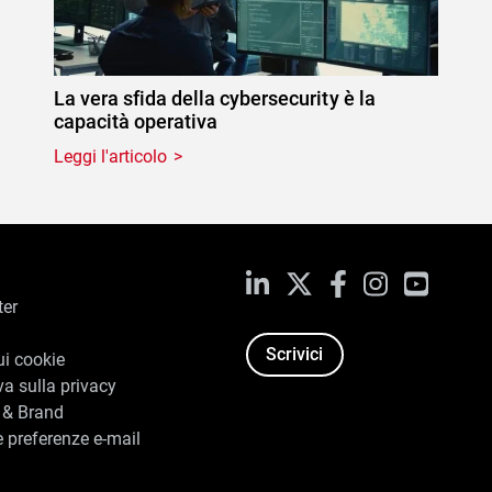
La vera sfida della cybersecurity è la
capacità operativa
Leggi l'articolo
LinkedIn
X
Facebook
Instagram
YouTub
ter
Scrivici
ui cookie
va sulla privacy
 & Brand
e preferenze e-mail