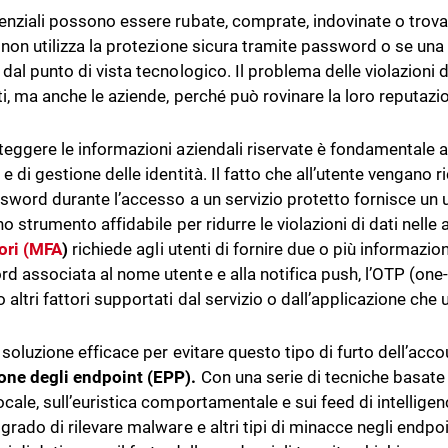
enziali possono essere rubate, comprate, indovinate o trova
e non utilizza la protezione sicura tramite password o se una 
 dal punto di vista tecnologico. Il problema delle violazioni 
nti, ma anche le aziende, perché può rovinare la loro reputazi
teggere le informazioni aziendali riservate è fondamentale at
e di gestione delle identità. Il fatto che all’utente vengano r
sword durante l’accesso a un servizio protetto fornisce un ult
no strumento affidabile per ridurre le violazioni di dati nelle
tori (MFA
)
richiede agli utenti di fornire due o più informazio
d associata al nome utente e alla notifica push, l’OTP (on
altri fattori supportati dal servizio o dall’applicazione che u
 soluzione efficace per evitare questo tipo di furto dell’acco
one degli endpoint (EPP).
Con una serie di tecniche basate
ocale, sull’euristica comportamentale e sui feed di intelligen
 grado di rilevare malware e altri tipi di minacce negli end