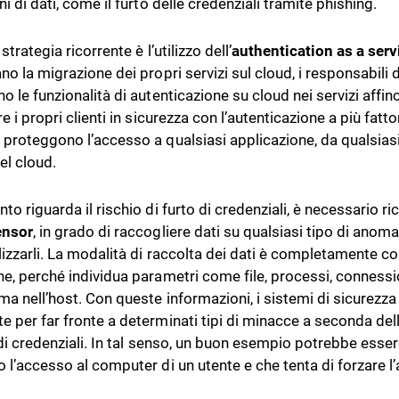
ni di dati, come il furto delle credenziali tramite phishing.
 strategia ricorrente è l’utilizzo dell’
authentication as a serv
no la migrazione dei propri servizi sul cloud, i responsabili 
o le funzionalità di autenticazione su cloud nei servizi affin
re i propri clienti in sicurezza con l’autenticazione a più fat
 proteggono l’accesso a qualsiasi applicazione, da qualsiasi
el cloud.
to riguarda il rischio di furto di credenziali, è necessario r
ensor
, in grado di raccogliere dati su qualsiasi tipo di anomali
lizzarli. La modalità di raccolta dei dati è completamente co
ne, perché individua parametri come file, processi, connession
ema nell’host. Con queste informazioni, i sistemi di sicurez
e per far fronte a determinati tipi di minacce a seconda del
o di credenziali. In tal senso, un buon esempio potrebbe esse
o l’accesso al computer di un utente e che tenta di forzare l’