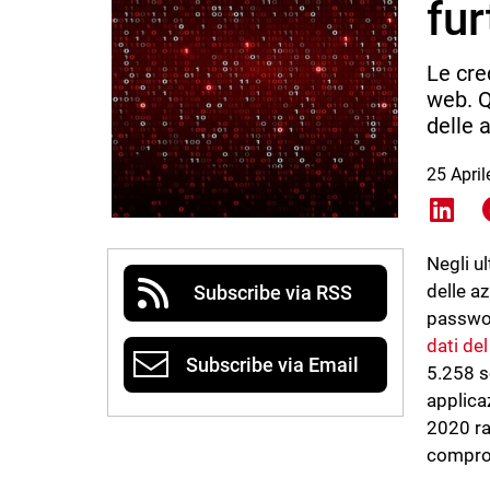
fur
Le cre
web. Q
delle 
25 Apri
Shar
Negli u
delle az
Subscribe via RSS
passwor
dati de
Subscribe via Email
5.258 s
applica
2020 ra
compro