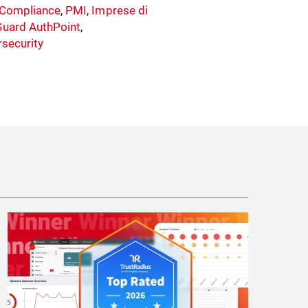
 Compliance
,
PMI
,
Imprese di
uard AuthPoint
,
rsecurity