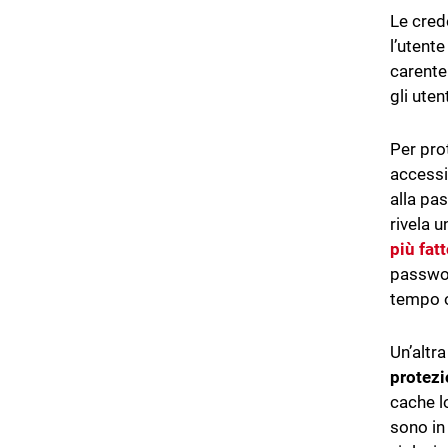
Le cred
l’utent
carente
gli ute
Per pro
accessi 
alla pas
rivela u
più fat
passwor
tempo o 
Un’altra
protezi
cache l
sono in