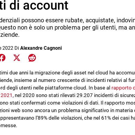
ti di account
denziali possono essere rubate, acquistate, indovin
uesto non è solo un problema per gli utenti, ma a
aziende.
le 2022
Di
Alexandre Cagnoni
e on LinkedIn
Share on Facebook
Share on X
Share on Reddit
ltimi due anni la migrazione degli asset nel cloud ha accomu
iende, insieme al numero crescente di incidenti relativi al furt
d degli utenti nelle piattaforme cloud. In base al
rapporto d
l 2021
, nel 2020 sono stati rilevati 29.207 incidenti di sicure
ono stati confermati come violazioni di dati. Il rapporto most
zioni web sono ancora un problema significativo in materia d
ppresentavano l’89% delle violazioni, che nel 61% dei casi ha
messe.