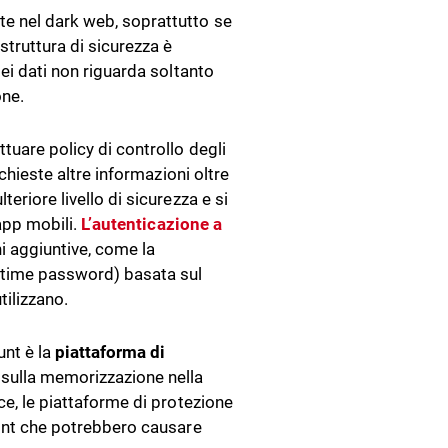
te nel dark web, soprattutto se
struttura di sicurezza è
dei dati non riguarda soltanto
one.
tuare policy di controllo degli
ichieste altre informazioni oltre
eriore livello di sicurezza e si
 app mobili.
L’autenticazione a
ni aggiuntive, come la
e-time password) basata sul
tilizzano.
unt è la
piattaforma di
 sulla memorizzazione nella
ce, le piattaforme di protezione
point che potrebbero causare