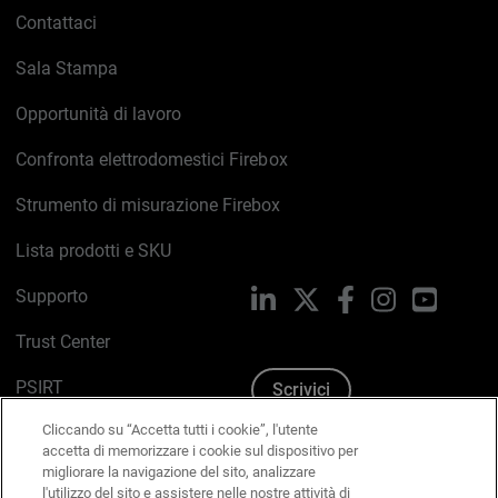
Contattaci
Sala Stampa
Opportunità di lavoro
Confronta elettrodomestici Firebox
Strumento di misurazione Firebox
Lista prodotti e SKU
Supporto
LinkedIn
X
Facebook
Instagram
YouTub
Trust Center
PSIRT
Scrivici
Cliccando su “Accetta tutti i cookie”, l'utente
Politica sui cookie
accetta di memorizzare i cookie sul dispositivo per
migliorare la navigazione del sito, analizzare
Informativa sulla privacy
l'utilizzo del sito e assistere nelle nostre attività di