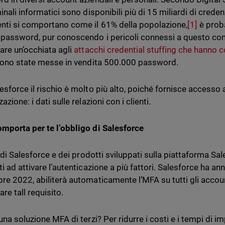
inali informatici sono disponibili più di 15 miliardi di credenz
nti si comportano come il 61% della popolazione,
[1]
è proba
 password, pur conoscendo i pericoli connessi a questo com
are un’occhiata agli
attacchi credential stuffing che hanno 
 sono state messe in vendita 500.000 password.
esforce il rischio è molto più alto, poiché fornisce accesso a
azione: i dati sulle relazioni con i clienti.
mporta per te l’obbligo di Salesforce
ti di Salesforce e dei prodotti sviluppati sulla piattaforma 
i ad attivare l’autenticazione a più fattori. Salesforce ha an
re 2022, abiliterà automaticamente l’MFA su tutti gli account 
re tall requisito.
 una soluzione MFA di terzi? Per ridurre i costi e i tempi di 