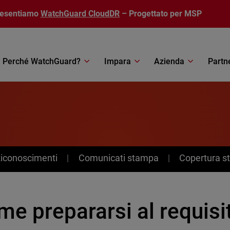
resentiamo
WatchGuard CloudDR
– Progettato per MSP
Perché WatchGuard?
Impara
Azienda
Partn
Riconoscimenti
Comunicati stampa
Copertura 
e prepararsi al requisi