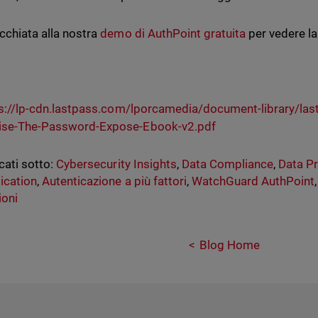
occhiata alla nostra
demo di AuthPoint gratuita
per vedere la
s://lp-cdn.lastpass.com/lporcamedia/document-library/la
rise-The-Password-Expose-Ebook-v2.pdf
cati sotto:
Cybersecurity Insights
,
Data Compliance
,
Data Pr
ication
,
Autenticazione a più fattori
,
WatchGuard AuthPoint
ioni
Blog Home