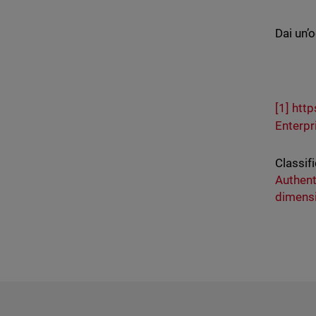
Dai un’
[1]
http
Enterp
Classifi
Authent
dimens