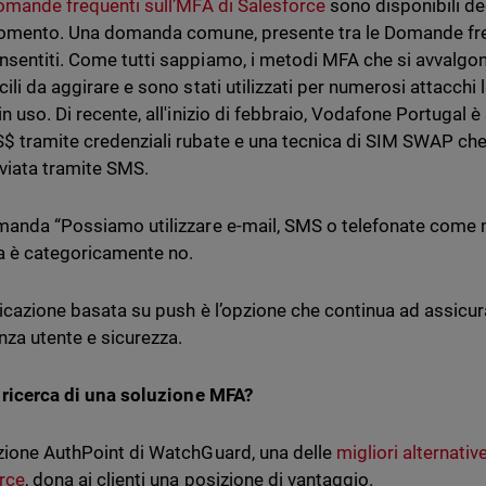
mande frequenti sull’MFA di Salesforce
sono disponibili de
gomento. Una domanda comune, presente tra le Domande frequ
sentiti. Come tutti sappiamo, i metodi MFA che si avvalgo
cili da aggirare e sono stati utilizzati per numerosi attacchi
in uso. Di recente, all'inizio di febbraio, Vodafone Portugal 
 tramite credenziali rubate e una tecnica di SIM SWAP ch
nviata tramite SMS.
manda “Possiamo utilizzare e-mail, SMS o telefonate come me
a è categoricamente no.
ticazione basata su push è l’opzione che continua ad assicurar
nza utente e sicurezza.
a ricerca di una soluzione MFA?
zione AuthPoint di WatchGuard, una delle
migliori alternativ
rce
, dona ai clienti una posizione di vantaggio.