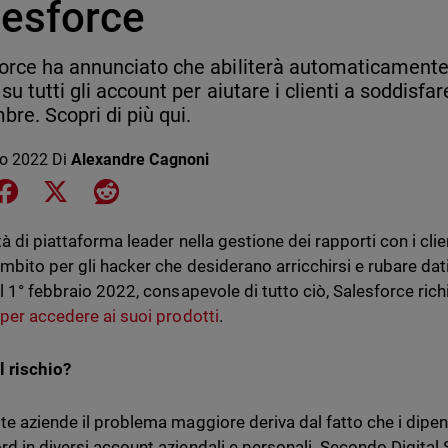
lesforce
orce ha annunciato che abiliterà automaticamente 
 su tutti gli account per aiutare i clienti a soddisfar
bre. Scopri di più qui.
io 2022
Di
Alexandre Cagnoni
e on LinkedIn
Share on Facebook
Share on X
Share on Reddit
tà di piattaforma leader nella gestione dei rapporti con i clie
mbito per gli hacker che desiderano arricchirsi e rubare dati 
al 1° febbraio 2022, consapevole di tutto ciò, Salesforce ric
 per accedere ai suoi prodotti
.
l rischio?
te aziende il problema maggiore deriva dal fatto che i dipend
d in diversi account aziendali e personali. Secondo Digital