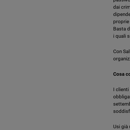
dai crim
dipende
proprie
Basta d
i quali
Con Sal
organizz
Cosa co
I clien
obbligat
settemb
soddisfa
Usi già