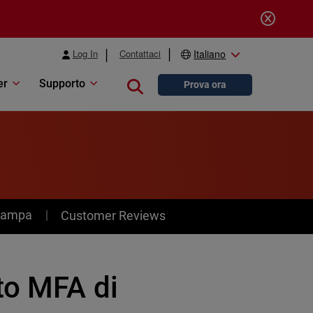
Log In
Contattaci
Italiano
er
Supporto
Close search
Prova ora
stampa
Customer Reviews
to MFA di