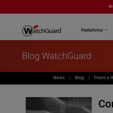
Salta al contenuto principale
P
Piattaforma
Blog WatchGuard
News
News
Blog
Premi e 
Com