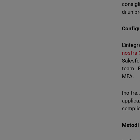
consigli
di un p
Configu
L’integ
nostra 
Salesfo
team. P
MFA.
Inoltre
applica
sempli
Metodi 