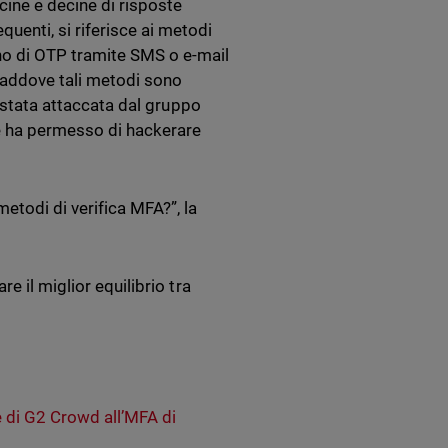
cine e decine di risposte
enti, si riferisce ai metodi
no di OTP tramite SMS o e-mail
 laddove tali metodi sono
è stata attaccata dal gruppo
e ha permesso di hackerare
todi di verifica MFA?”, la
e il miglior equilibrio tra
e di G2 Crowd all’MFA di