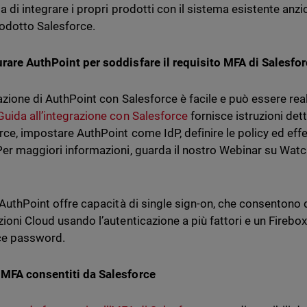
a di integrare i propri prodotti con il sistema esistente anzi
rodotto Salesforce.
rare AuthPoint per soddisfare il requisito MFA di Salesfo
razione di AuthPoint con Salesforce è facile e può essere real
Guida all’integrazione con Salesforce
fornisce istruzioni det
rce, impostare AuthPoint come IdP, definire le policy ed effet
er maggiori informazioni, guarda il nostro Webinar su Wat
, AuthPoint offre capacità di single sign-on, che consentono d
zioni Cloud usando l’autenticazione a più fattori e un Fire
ce password.
MFA consentiti da Salesforce