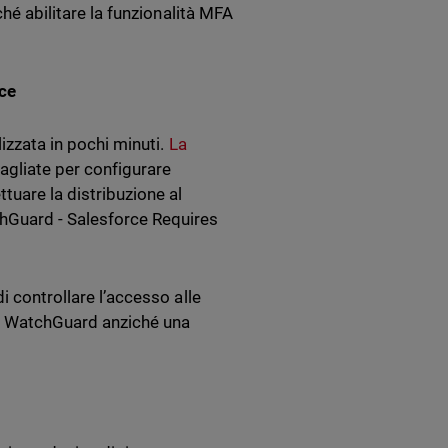
ché abilitare la funzionalità MFA
rce
izzata in pochi minuti.
La
tagliate per configurare
tuare la distribuzione al
chGuard - Salesforce Requires
i controllare l’accesso alle
box WatchGuard anziché una