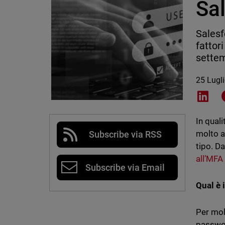
Sa
Salesf
fattori
settem
25 Lugl
Shar
In quali
molto a
Subscribe via RSS
tipo. D
all’MFA
Subscribe via Email
Qual è i
Per mol
passwor