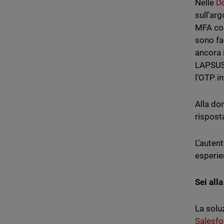
Nelle
Do
sull’ar
MFA con
sono fa
ancora 
LAPSUS$
l’OTP i
Alla do
rispost
L’auten
esperie
Sei all
La solu
Salesfo