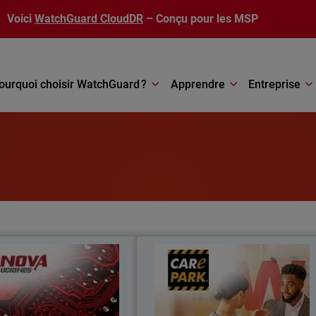
Voici
WatchGuard CloudDR
– Conçu pour les MSP
ourquoi choisir WatchGuard ?
Apprendre
Entreprise
Tecnova Soluciones S.A
Care Par
va est passée à une approche
Care Park a réduit ses coûts de 35 %
 avoir constaté les limites de
amélioré l'intégration de la sécurité e