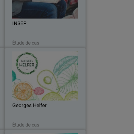
s
protection de ses 700 endpoints et de
.
ses infrastructures critiques.
INSEP
Lire maintenant
Étude de cas
g
Georges Helfer
e
Georges Helfer modernise son IT et
t
renforce sa cybersécurité avec
.
WatchGuard.
Georges Helfer
Lire maintenant
Étude de cas