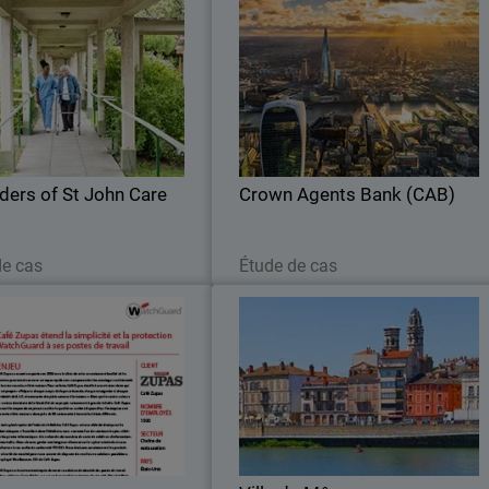
rs of St John Care Trust
Crown Agents Bank (CAB
rust a cherché une solution de
WatchGuard NDR fournit des analyse
rité dans le Cloud qui pouvait
basées sur l’IA pour détecter le
grer à son infrastructure Cloud
menaces et en s’intégrant de manièr
 maintenant une détection des
transparente aux outils de sécurit
menaces.
existants
ders of St John Care
Crown Agents Bank (CAB)
Lire maintenant
Lire maintenant
de cas
Étude de cas
Café Zupas
Ville de Mâco
 à WatchGuard, une chaîne de
La Ville de Mâcon Sécurise se
ts en pleine expansion génère
Infrastructures avec WatchGuar
 rapports PCI DSS et facilite le
Unified Security Platfor
ert des rapports aux postes de
travail.