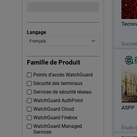
dét
réduisa
Tecnov
Langage
Succes
Famille de Produit
Points d'accès WatchGuard
Découvr
son inf
Sécurité des terminaux
OC
Services de sécurité réseau
gara
WatchGuard AuthPoint
ASPP
WatchGuard Cloud
WatchGuard Firebox
WatchGuard Managed
Étude 
Services