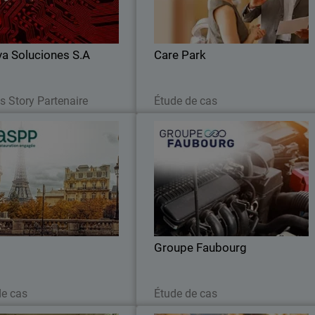
ection, améliorant la réponse,
étendu la couverture du réseau, de
nt risques et développant son
terminaux et des serveurs
activité.
a Soluciones S.A
Care Park
Lire maintenant
Lire maintenant
s Story Partenaire
Étude de cas
ASPP
Groupe Faubour
ez comment l’ASPP modernise
Cybersécurité unifiée et surveillanc
rastructure avec WatchGuard,
24/7 : le groupe Faubourg fai
I et un SD-WAN sécurisé pour
confiance à WatchGuard
ntir 6 000 repas par jour sans
interruption.
Groupe Faubourg
Lire maintenant
Lire maintenant
de cas
Étude de cas