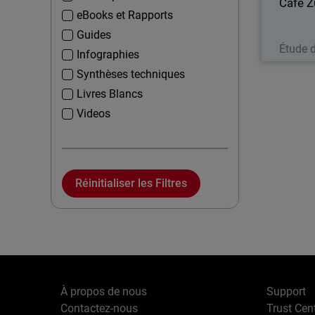
Café 
eBooks et Rapports
Guides
Étude 
Infographies
Synthèses techniques
Livres Blancs
Videos
Réinitialiser les Filtres
À propos de nous
Support
Contactez-nous
Trust Cen