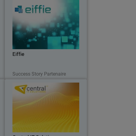
)
Eiffie
s
Eiffie mise sur le MDR de WatchGuard
s
pour renforcer la cybersécurité des PME
e
é
.
Eiffie
Lire maintenant
Success Story Partenaire
n
Central IT Solutions
s
Un MSP en pleine expansion s’associe à
d
WatchGuard pour offrir des solutions
m
de sécurité complètes et unifiées