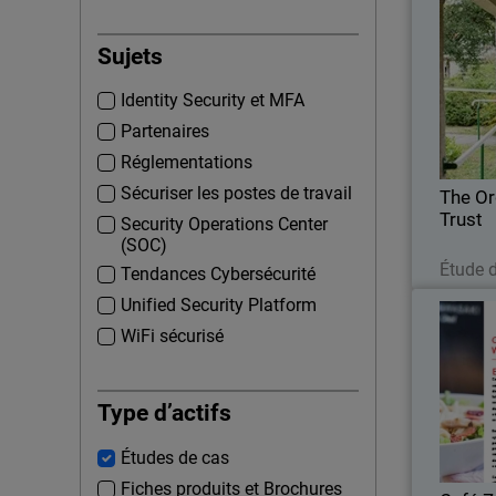
The Orde
Sujets
Le T
Identity Security et MFA
sécu
s’inté
Partenaires
tout en
Réglementations
Sécuriser les postes de travail
The Or
Trust
Security Operations Center
(SOC)
Étude 
Tendances Cybersécurité
Unified Security Platform
WiFi sécurisé
Grâce
restauran
Type d’actifs
des
transf
Études de cas
Fiches produits et Brochures