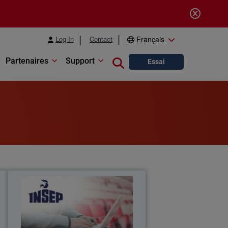
Log In
Contact
Français
Partenaires
Support
Close search
Essai
k
INSEP
,
L’INSEP a opéré sa transition vers
t
l’EPDR WatchGuard pour renforcer la