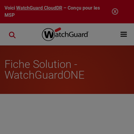
Aller au contenu principal
Voici
WatchGuard CloudDR
– Conçu pour les
MSP
Open mobi
Close search
Fiche Solution -
WatchGuardONE