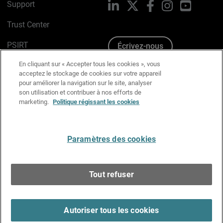
Support
LinkedIn
X
Facebook
Instagram
YouTube
Trust Center
PSIRT
Écrivez-nous
En cliquant sur « Accepter tous les cookies », vous
Avis sur les cookies
acceptez le stockage de cookies sur votre appareil
pour améliorer la navigation sur le site, analyser
Politique de confidentialité
son utilisation et contribuer à nos efforts de
marketing.
Politique régissant les cookies
Charte Graphique
Préférences email
Paramètres des cookies
Français
Tout refuser
Copyright © 1996-2026 WatchGuard Technologies, Inc.
Tous droits réservés.
Terms of Use >
Autoriser tous les cookies