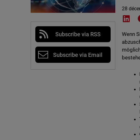
28 déce
Shar
Subscribe via RSS
Wenn Si
abzusch
möglich
Subscribe via Email
bestehe