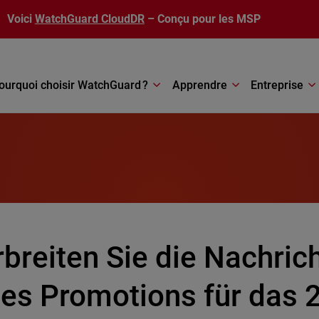
Voici
WatchGuard CloudDR
– Conçu pour les MSP
ourquoi choisir WatchGuard ?
Apprendre
Entreprise
breiten Sie die Nachrich
es Promotions für das 2