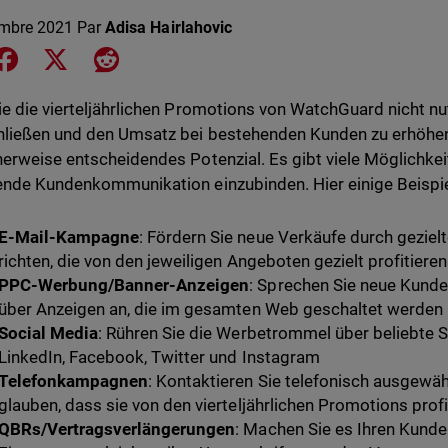
mbre 2021
Par
Adisa Hairlahovic
e on LinkedIn
Share on Facebook
Share on X
Share on Reddit
e die vierteljährlichen Promotions von WatchGuard nicht n
ließen und den Umsatz bei bestehenden Kunden zu erhöhen
erweise entscheidendes Potenzial. Es gibt viele Möglichkei
nde Kundenkommunikation einzubinden. Hier einige Beispie
E-Mail-Kampagne
: Fördern Sie neue Verkäufe durch gezielt
richten, die von den jeweiligen Angeboten gezielt profitiere
PPC-Werbung/Banner-Anzeigen
: Sprechen Sie neue Kund
über Anzeigen an, die im gesamten Web geschaltet werden
Social Media
: Rühren Sie die Werbetrommel über beliebte 
LinkedIn, Facebook, Twitter und Instagram
Telefonkampagnen
: Kontaktieren Sie telefonisch ausgewä
glauben, dass sie von den vierteljährlichen Promotions prof
QBRs/Vertragsverlängerungen
: Machen Sie es Ihren Kund