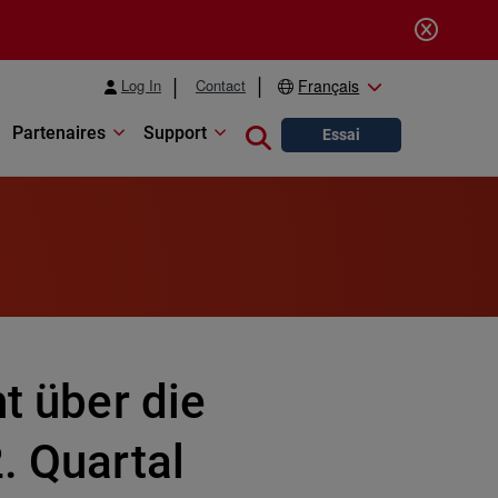
Log In
Contact
Français
Partenaires
Support
Close search
Essai
t über die
. Quartal