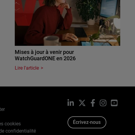
Mises à jour à venir pour
WatchGuardONE en 2026
Lire l'article
LinkedIn
X
Facebook
Instagram
YouTub
ter
Écrivez-nous
es cookies
de confidentialité