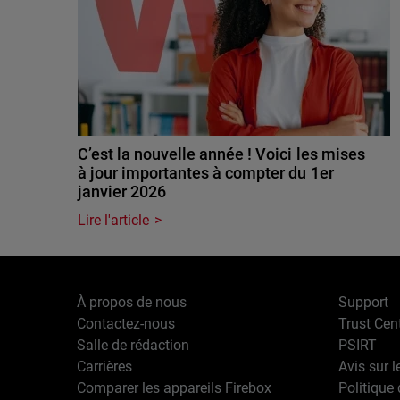
C’est la nouvelle année ! Voici les mises
à jour importantes à compter du 1er
janvier 2026
Lire l'article
À propos de nous
Support
Contactez-nous
Trust Cen
Salle de rédaction
PSIRT
Carrières
Avis sur l
Comparer les appareils Firebox
Politique 