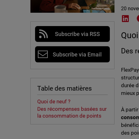
20 nove
Shar
Quoi
Subscribe via RSS
Des r
Subscribe via Email
FlexPay
structu
durée d
Table des matières
mieux p
Quoi de neuf ?
Des récompenses basées sur
À parti
la consommation de points
conso
bénéfic
des poi