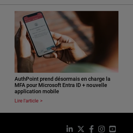
AuthPoint prend désormais en charge la
MFA pour Microsoft Entra ID + nouvelle
application mobile
Lire l'article
LinkedIn
X
Facebook
Instagram
YouTub