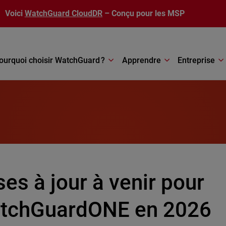
Voici
WatchGuard CloudDR
– Conçu pour les MSP
ourquoi choisir WatchGuard ?
Apprendre
Entreprise
es à jour à venir pour
tchGuardONE en 2026