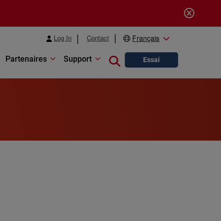
Log In
Contact
Français
Partenaires
Support
Close search
Essai