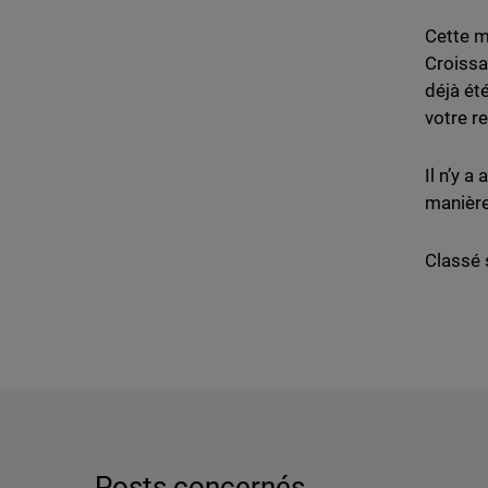
Cette m
Croissa
déjà ét
votre r
Il n’y 
manière 
Classé 
Posts concernés