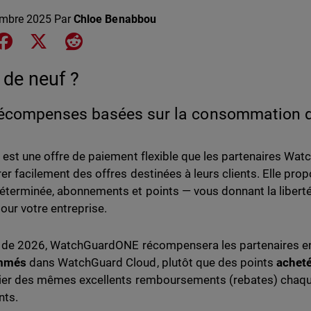
mbre 2025
Par
Chloe Benabbou
e on LinkedIn
Share on Facebook
Share on X
Share on Reddit
 de neuf ?
écompenses basées sur la consommation d
 est une offre de paiement flexible que les partenaires Watc
rer facilement des offres destinées à leurs clients. Elle pro
éterminée, abonnements et points — vous donnant la liberté 
our votre entreprise.
r de 2026, WatchGuardONE récompensera les partenaires en
mmés
dans WatchGuard Cloud, plutôt que des points
achet
ier des mêmes excellents remboursements (rebates) chaq
nts.