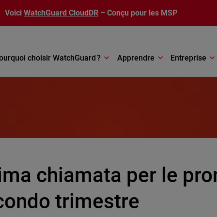
Voici
WatchGuard CloudDR
– Conçu pour les MSP
ourquoi choisir WatchGuard ?
Apprendre
Entreprise
tima chiamata per le pro
condo trimestre