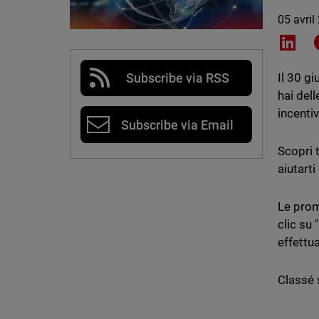
05 avril
Shar
Subscribe via RSS
Il 30 g
hai dell
incenti
Subscribe via Email
Scopri t
aiutarti
Le prom
clic su
effettua
Classé 