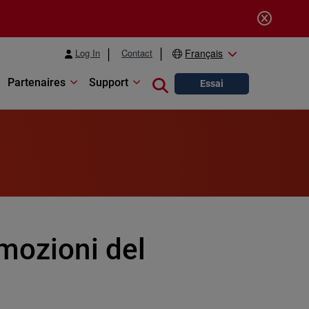
Log In
Contact
Français
Partenaires
Support
Close search
Essai
mozioni del