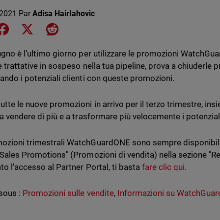
 2021
Par
Adisa Hairlahovic
e on LinkedIn
Share on Facebook
Share on X
Share on Reddit
iugno è l’ultimo giorno per utilizzare le promozioni WatchGu
e trattative in sospeso nella tua pipeline, prova a chiuderle p
vando i potenziali clienti con queste promozioni.
utte le nuove promozioni in arrivo per il terzo trimestre, ins
 a vendere di più e a trasformare più velocemente i potenziali c
ozioni trimestrali WatchGuardONE sono sempre disponibili 
 "Sales Promotions" (Promozioni di vendita) nella sezione "Re
to l'accesso al Partner Portal, ti basta
fare clic qui
.
sous :
Promozioni sulle vendite
,
Informazioni su WatchGua